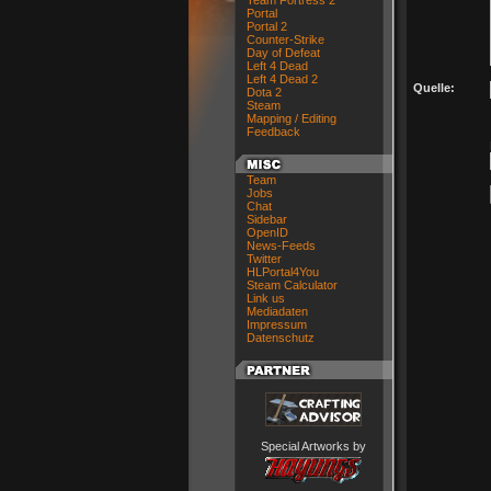
Team Fortress 2
Portal
Portal 2
Counter-Strike
Day of Defeat
Left 4 Dead
Left 4 Dead 2
Quelle:
Dota 2
Steam
Mapping / Editing
Feedback
Team
Jobs
Chat
Sidebar
OpenID
News-Feeds
Twitter
HLPortal4You
Steam Calculator
Link us
Mediadaten
Impressum
Datenschutz
Special Artworks by