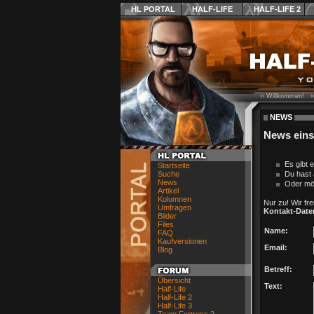
HL PORTAL
HALF-LIFE
HALF-LIFE 2
›› Willkommen! ›
NEWS
News ein
Es gibt 
Startseite
Suche
Du hast 
News
Oder mö
Artikel
Kolumnen
Nur zu! Wir fr
Umfragen
Kontakt-Date
Bilder
Files
Name:
FAQ
Kaufversionen
Email:
Blog
Betreff:
Übersicht
Text:
Half-Life
Half-Life 2
Half-Life 3