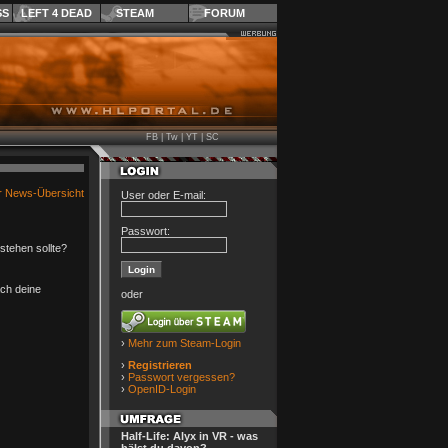
SS
LEFT 4 DEAD
STEAM
FORUM
FB
|
Tw
|
YT
|
SC
r News-Übersicht
User oder E-mail:
Passwort:
stehen sollte?
ach deine
oder
›
Mehr zum Steam-Login
›
Registrieren
›
Passwort vergessen?
›
OpenID-Login
Half-Life: Alyx in VR - was