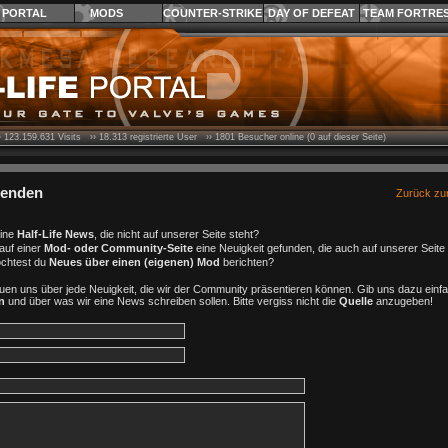
PORTAL
MODS
COUNTER-STRIKE
DAY OF DEFEAT
TEAM FORTRE
›
123.159.631
Visits ››
18.313
registrierte User ››
1801
Besucher online (0 auf dieser Seite)
senden
Zurück zu
eine
Half-Life News
, die nicht auf unserer Seite steht?
auf einer
Mod- oder Community-Seite
eine Neuigkeit gefunden, die auch auf unserer Seite 
chtest du
Neues über einen (eigenen) Mod
berichten?
euen uns über jede Neuigkeit, die wir der Community präsentieren können. Gib uns dazu einf
n
und über was wir eine News schreiben sollen. Bitte vergiss nicht die
Quelle
anzugeben!