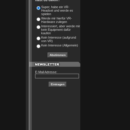
hälst du davon?
Super, habe ein VR-
Headset und werde es
spielen
Werde mir hierfür VR-
Hardware zulegen
Interessiert, aber werde mir
kein Equipment dafür
kaufen
Kein Interesse (aufgrund
von VR)
Kein Interesse (Allgemein)
E-Mail Adresse: