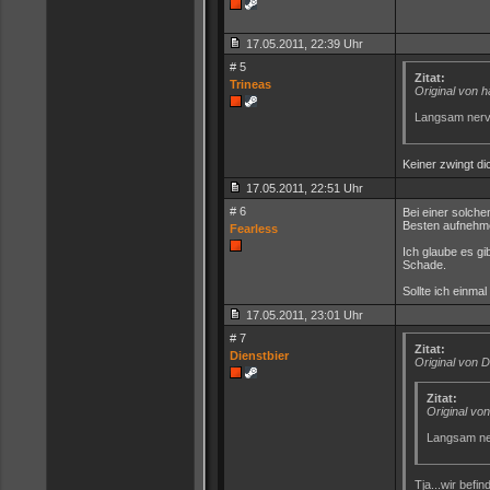
17.05.2011, 22:39 Uhr
# 5
Zitat:
Trineas
Original von 
Langsam nerv
Keiner zwingt di
17.05.2011, 22:51 Uhr
# 6
Bei einer solche
Besten aufnehm
Fearless
Ich glaube es gi
Schade.
Sollte ich einma
17.05.2011, 23:01 Uhr
# 7
Zitat:
Dienstbier
Original von 
Zitat:
Original v
Langsam ne
Tja...wir befi