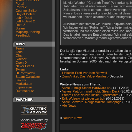
Team Fortress 2
bis vier Wochen "Chrunch Time" [Anmerkung: b
Portal
Jahr, aber das ist alles freiwillig. Tatsächlich
Portal 2
Zeit abseits deines echten Lebens verbringst. U
Counter-Strike
Pause. Das interessiert uns nicht, das ist dei
Day of Defeat
wir brauchen keinen albernen Buchführungstrick 
Left 4 Dead
Left 4 Dead 2
Außerdem bestimmen wir unsere Zeitpläne selbst
Dota 2
Wir haben keinen "Publisher". Wir arbeiten mi
Steam
vertreiben und die machen einen tollen Job, aber
Mapping / Editing
Das ist allein unsere Entscheidung. Wir sind sel
Feedback
verantwortlich. Warum jemand irgendwo anders ar
Team
Der langjährige Mitarbeiter streicht vor allem die 
Jobs
durch eine managementfreie Struktur bei der die A
Chat
Unternehmen hat zur Zeit etwa 260 Mitarbeiter. Z
Sidebar
beteiligt, im Sommer 2005, also nach der Fertigstel
OpenID
News-Feeds
Links:
Twitter
-
Linkedin-Profil von Ken Birdwell
HLPortal4You
-
Zum Artikel: Das Valve-Manifest
(Deutsch)
Steam Calculator
Link us
Mediadaten
Weitere News zum Thema:
Impressum
-
Valve kündigt Steam Hardware an
(14.11.2025)
Datenschutz
-
Valves Plattform wird mobil: Steam Deck
(26.02.
-
Steam Labs: Valves kleine Experimente
(11.07.2
-
Erik Wolpaw ist wieder zurück
(04.01.2019)
-
Valve Software: Neugestaltete Homepage
(27.05
-
Alle News
«
Neuere News
Special Artworks by