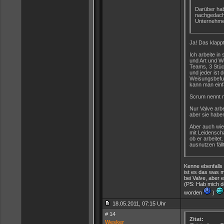
Darüber hab
nachgedacht
Unternehme
Ja! Das klappt
Ich arbeite i
und Art und We
Teams, 3 Stüc
und jeder ist
Weisungsbefugn
kann man einf
Scrum nennt 
Nur Valve arb
aber sie habe
Aber auch wie
mit Leidensch
ob er arbeitet.
ausnutzen fäll
Kenne ebenfalls 
ist es das was m
bei Valve, aber e
(PS: Hab mich do
worden
)
18.05.2011, 07:15 Uhr
# 14
Zitat:
Wesker