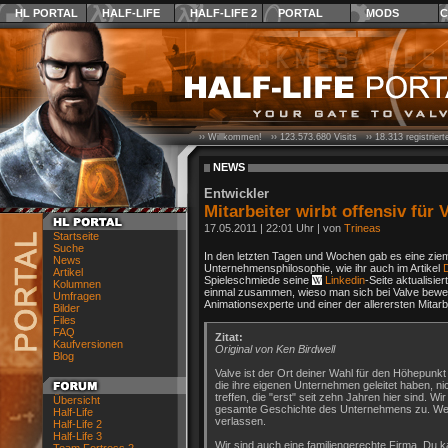
HL PORTAL
HALF-LIFE
HALF-LIFE 2
PORTAL
MODS
C
›› Willkommen! ››
123.573.680
Visits ››
18.313
registrier
NEWS
Entwickler
Mitarbeiter wirbt offensiv für 
17.05.2011
|
22:01 Uhr
| von
Trineas
Startseite
Suche
In den letzten Tagen und Wochen gab es eine zie
News
Unternehmensphilosophie, wie ihr auch im Artikel
Artikel
Spieleschmiede seine
Linkedin
-Seite aktualisie
Kolumnen
einmal zusammen, wieso man sich bei Valve bewerb
Umfragen
Animationsexperte und einer der allerersten Mitarbe
Bilder
Files
FAQ
Zitat:
Kaufversionen
Original von Ken Birdwell
Blog
Valve ist der Ort deiner Wahl für den Höhepunkt 
die ihre eigenen Unternehmen geleitet haben, nic
treffen, die "erst" seit zehn Jahren hier sind. Wi
Übersicht
gesamte Geschichte des Unternehmens zu. Wenn d
Half-Life
verlassen.
Half-Life 2
Half-Life 3
Wir sind auch eine familiengerechte Firma. Du k