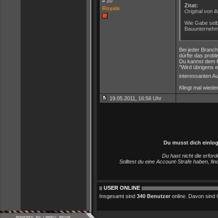
# 20
Zitat:
Royale
Original von il
Wie Gabe selb
Bauunternehme
Bei jeder Branch
dürfte das prob
Du kannst dem 
"Wird übrigens e
interessanten Au
Klingt mal wiede
19.05.2011, 16:56 Uhr
Du musst dich einlo
Du hast nicht die erfo
Solltest du eine Account-Strafe haben, fi
USER ONLINE
Insgesamt sind
340 Benutzer
online. Davon sind 0 