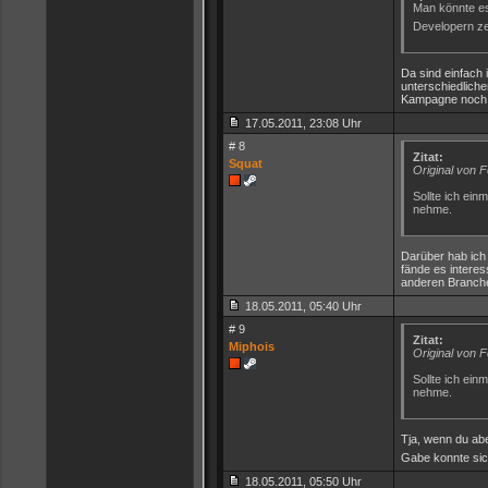
Man könnte es
Developern ze
Da sind einfach
unterschiedlich
Kampagne noch a
17.05.2011, 23:08 Uhr
# 8
Zitat:
Squat
Original von 
Sollte ich ein
nehme.
Darüber hab ich 
fände es intere
anderen Branche
18.05.2011, 05:40 Uhr
# 9
Zitat:
Miphois
Original von 
Sollte ich ein
nehme.
Tja, wenn du abe
Gabe konnte sic
18.05.2011, 05:50 Uhr