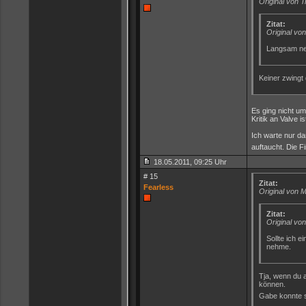
Original von T
Zitat:
Original v
Langsam ne
Keiner zwingt
Es ging nicht u
Kritik an Valve i
Ich warte nur da
auftaucht. Die F
18.05.2011, 09:25 Uhr
# 15
Zitat:
Fearless
Original von M
Zitat:
Original vo
Sollte ich e
nehme.
Tja, wenn du a
können.
Gabe konnte s