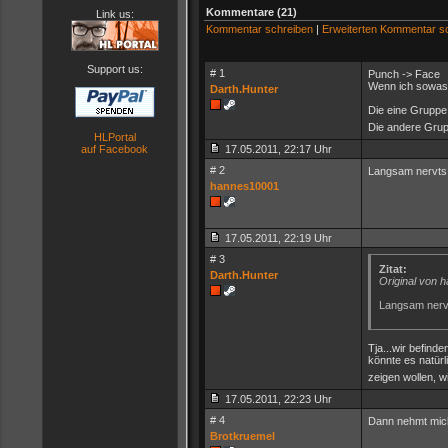
Kommentare (21)
Link us:
Kommentar schreiben
|
Erweiterten Kommentar s
Support us:
# 1
Punch -> Face
Wenn ich sowas 
Darth.Hunter
Die eine Gruppe 
Die andere Grup
HLPortal
auf Facebook
17.05.2011, 22:17 Uhr
# 2
Langsam nervts
hannes10001
17.05.2011, 22:19 Uhr
# 3
Zitat:
Darth.Hunter
Original von 
Langsam nerv
Tja...wir befind
könnte es natür
zeigen wollen, w
17.05.2011, 22:23 Uhr
# 4
Dann nehmt mich
Brotkruemel