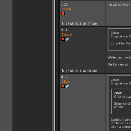
# 10
Ich will bei Valv
Sosch
18.05.2011, 06:47 Uhr
# 11
Zitat:
Crystal
Original von 
Ich will bei V
Wette das mach
Die können sich
18.05.2011, 07:08 Uhr
# 12
Zitat:
nZero
Original von 
Zitat:
Original vo
Sollte ich e
nehme.
Darüber hab i
Ich fände es 
allem anderen