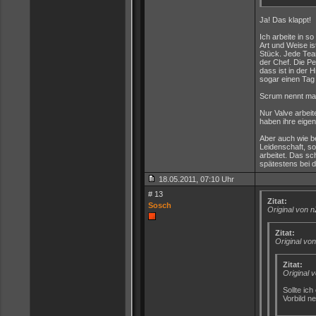
Ja! Das klappt!
Ich arbeite in s
Art und Weise is
Stück. Jede Team
der Chef. Die P
dass ist in der 
sogar einen Tag
Scrum nennt ma
Nur Valve arbei
haben ihre eige
Aber auch wie be
Leidenschaft, s
arbeitet. Das sch
spätestens bei d
18.05.2011, 07:10 Uhr
# 13
Zitat:
Sosch
Original von 
Zitat:
Original vo
Zitat:
Original 
Sollte ic
Vorbild n