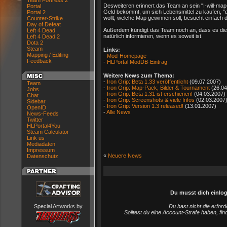
Team Fortress 2
Desweiteren erinnert das Team an sein "I-will-map
Portal
Geld bekommt, um sich Lebensmittel zu kaufen,
"
Portal 2
wollt, welche Map gewinnen soll, besucht einfach 
Counter-Strike
Day of Defeat
Außerdem kündigt das Team noch an, dass es die B
Left 4 Dead
natürlich informieren, wenn es soweit ist.
Left 4 Dead 2
Dota 2
Steam
Links:
Mapping / Editing
-
Mod-Homepage
Feedback
-
HLPortal ModDB-Eintrag
Weitere News zum Thema:
-
Iron Grip: Beta 1.33 veröffentlicht
(09.07.2007)
Team
-
Iron Grip: Map-Pack, Bilder & Tournament
(26.04
Jobs
-
Iron Grip: Beta 1.31 ist erschienen!
(04.03.2007)
Chat
-
Iron Grip: Screenshots & viele Infos
(02.03.2007
Sidebar
-
Iron Grip: Version 1.3 released!
(13.01.2007)
OpenID
-
Alle News
News-Feeds
Twitter
HLPortal4You
Steam Calculator
Link us
Mediadaten
Impressum
«
Neuere News
Datenschutz
Du musst dich einlo
Special Artworks by
Du hast nicht die erfo
Solltest du eine Account-Strafe haben, fi