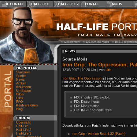
HL PORTAL
HALF-LIFE
HALF-LIFE 2
PORTAL
MODS
C
›› Willkommen! ››
122.929.867
Visits ››
18.313
registrier
NEWS
Source Mods
Iron Grip: The Oppression: Pat
12.03.2007
|
19:20 Uhr
| von
ultio
Startseite
Suche
Iron Grip: The Oppression
ist eine Mod mit beson
News
und Vogelperspektive zu spielen, d.h. er kann ent
Artikel
nun ein Patch heraus, welcher ein paar Verbindung
Kolumnen
Umfragen
Bilder
FIX: impulse 101 exploit.
Files
FAQ
FIX: Disconnects
Kaufversionen
FIX: Map rotation
Blog
OPTIMIZE: netcode fixes
Übersicht
Downloadlinks zum Patch finden sich wie immer hie
Half-Life
Half-Life 2
Half-Life 3
Iron Grip - Version Beta 1.32 (Patch)