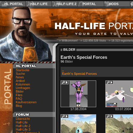
HL PORTAL
HALF-LIFE
HALF-LIFE 2
PORTAL
MODS
C
›› Willkommen! ››
122.959.528
Visits ››
18.313
registrier
BILDER
Earth's Special Forces
96
Bilder
Startseite
..
Suche
Earth's Special Forces
News
Artikel
Kolumnen
Umfragen
Bilder
Files
FAQ
Kaufversionen
Blog
17.08.2004
03.07.2004
Übersicht
Half-Life
Half-Life 2
Half-Life 3