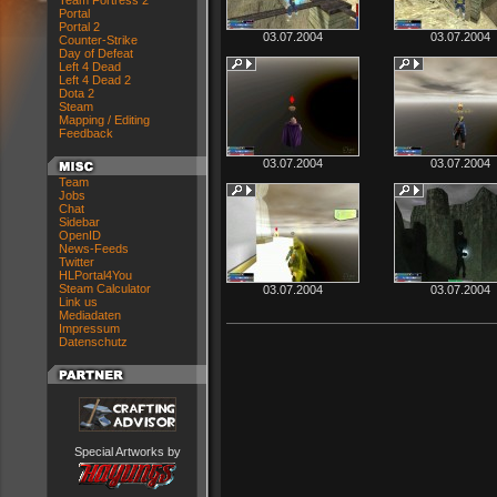
Team Fortress 2
Portal
Portal 2
03.07.2004
03.07.2004
Counter-Strike
Day of Defeat
Left 4 Dead
Left 4 Dead 2
Dota 2
Steam
Mapping / Editing
Feedback
03.07.2004
03.07.2004
Team
Jobs
Chat
Sidebar
OpenID
News-Feeds
Twitter
HLPortal4You
Steam Calculator
03.07.2004
03.07.2004
Link us
Mediadaten
Impressum
Datenschutz
Special Artworks by