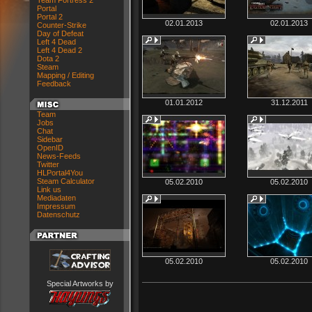
Team Fortress 2
Portal
Portal 2
02.01.2013
02.01.2013
Counter-Strike
Day of Defeat
Left 4 Dead
Left 4 Dead 2
Dota 2
Steam
Mapping / Editing
Feedback
01.01.2012
31.12.2011
Team
Jobs
Chat
Sidebar
OpenID
News-Feeds
Twitter
HLPortal4You
Steam Calculator
05.02.2010
05.02.2010
Link us
Mediadaten
Impressum
Datenschutz
05.02.2010
05.02.2010
Special Artworks by