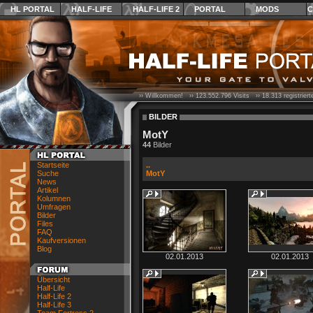
HL PORTAL
HALF-LIFE
HALF-LIFE 2
PORTAL
MODS
C
›› Willkommen! ››
123.552.796
Visits ››
18.313
registrier
BILDER
MotY
44
Bilder
Startseite
..
Suche
MotY
News
Artikel
Kolumnen
Umfragen
Bilder
Files
FAQ
Kaufversionen
Blog
02.01.2013
02.01.2013
Übersicht
Half-Life
Half-Life 2
Half-Life 3