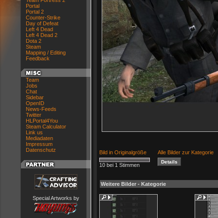
Team Fortress 2
Portal
Portal 2
Counter-Strike
Day of Defeat
Left 4 Dead
Left 4 Dead 2
Dota 2
Steam
Mapping / Editing
Feedback
Team
Jobs
Chat
Sidebar
OpenID
News-Feeds
Twitter
HLPortal4You
Steam Calculator
Link us
Mediadaten
Impressum
Datenschutz
Bild in Originalgröße
Alle Bilder zur Kategorie
10 bei 1 Stimmen
Weitere Bilder - Kategorie
Special Artworks by