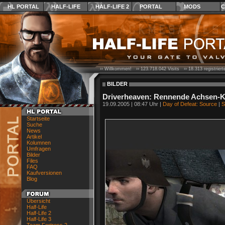
HL PORTAL
HALF-LIFE
HALF-LIFE 2
PORTAL
MODS
C
›› Willkommen! ››
123.718.042
Visits ››
18.313
registrier
BILDER
Driverheaven: Rennende Achsen-Kr
19.09.2005 | 08:47 Uhr |
Day of Defeat: Source
|
S
Startseite
Suche
News
Artikel
Kolumnen
Umfragen
Bilder
Files
FAQ
Kaufversionen
Blog
Übersicht
Half-Life
Half-Life 2
Half-Life 3