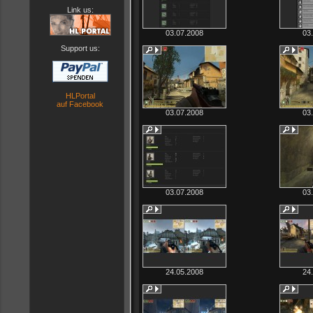
Link us:
03.07.2008
03
Support us:
HLPortal
auf Facebook
03.07.2008
03
03.07.2008
03
24.05.2008
24