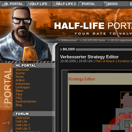
HL PORTAL
HALF-LIFE
HALF-LIFE 2
PORTAL
MODS
C
›› Willkommen! ››
122.975.002
Visits ››
18.313
registrier
BILDER
Verbesserter Strategy Editor
19.08.2005 | 19:05 Uhr |
Plan of Attack
|
Koraktor
|
Startseite
Suche
News
Artikel
Kolumnen
Umfragen
Bilder
Files
FAQ
Kaufversionen
Blog
Übersicht
Half-Life
Half-Life 2
Half-Life 3