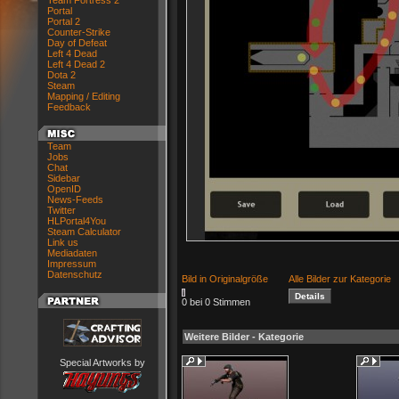
Team Fortress 2
Portal
Portal 2
Counter-Strike
Day of Defeat
Left 4 Dead
Left 4 Dead 2
Dota 2
Steam
Mapping / Editing
Feedback
Team
Jobs
Chat
Sidebar
OpenID
News-Feeds
Twitter
HLPortal4You
Steam Calculator
Link us
Mediadaten
Impressum
Datenschutz
Bild in Originalgröße
Alle Bilder zur Kategorie
0 bei 0 Stimmen
Weitere Bilder - Kategorie
Special Artworks by