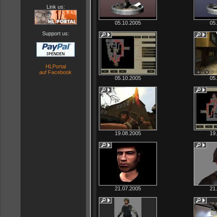
Link us:
05.10.2005
05
Support us:
HLPortal
auf Facebook
05.10.2005
05
19.08.2005
19
21.07.2005
21