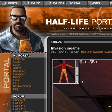
HL PORTAL
HALF-LIFE
HALF-LIFE 2
PORTAL
MODS
C
›› Willkommen! ››
123.507.644
Visits ››
18.313
registrier
BILDER
Invasion ingame
03.07.2004 | 07:56 Uhr |
Half-Life: Invasion
|
Synd
Startseite
Suche
News
Artikel
Kolumnen
Umfragen
Bilder
Files
FAQ
Kaufversionen
Blog
Übersicht
Half-Life
Half-Life 2
Half-Life 3