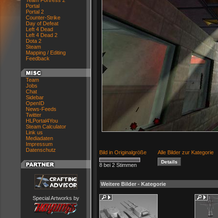
Team Fortress 2
Portal
Portal 2
Counter-Strike
Day of Defeat
Left 4 Dead
Left 4 Dead 2
Dota 2
Steam
Mapping / Editing
Feedback
Team
Jobs
Chat
Sidebar
OpenID
News-Feeds
Twitter
HLPortal4You
Steam Calculator
Link us
Mediadaten
Impressum
Datenschutz
Bild in Originalgröße
Alle Bilder zur Kategorie
8 bei 2 Stimmen
Weitere Bilder - Kategorie
Special Artworks by