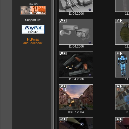
Link us:
11.04.2006
11
Support us:
HLPortal
auf Facebook
11.04.2006
11
11.04.2006
11
03.07.2004
03