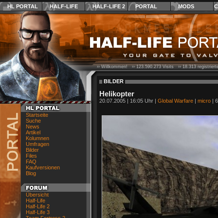
HL PORTAL
HALF-LIFE
HALF-LIFE 2
PORTAL
MODS
C
›› Willkommen! ››
123.590.273
Visits ››
18.313
registrier
BILDER
Helikopter
20.07.2005 | 16:05 Uhr |
Global Warfare
|
micro
| 6
Startseite
Suche
News
Artikel
Kolumnen
Umfragen
Bilder
Files
FAQ
Kaufversionen
Blog
Übersicht
Half-Life
Half-Life 2
Half-Life 3