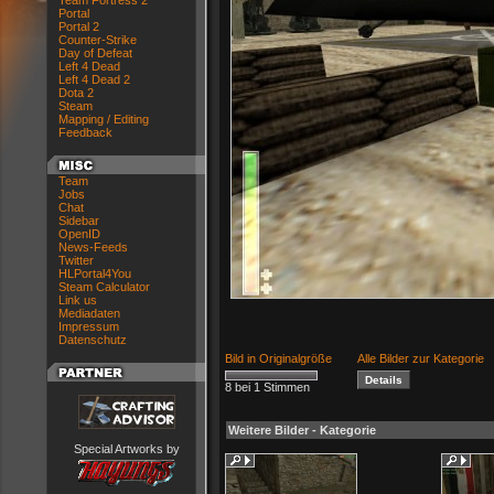
Team Fortress 2
Portal
Portal 2
Counter-Strike
Day of Defeat
Left 4 Dead
Left 4 Dead 2
Dota 2
Steam
Mapping / Editing
Feedback
Team
Jobs
Chat
Sidebar
OpenID
News-Feeds
Twitter
HLPortal4You
Steam Calculator
Link us
Mediadaten
Impressum
Datenschutz
Bild in Originalgröße
Alle Bilder zur Kategorie
8 bei 1 Stimmen
Weitere Bilder - Kategorie
Special Artworks by