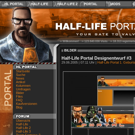
HL PORTAL
HALF-LIFE
HALF-LIFE 2
PORTAL
MODS
C
›› Willkommen! ››
123.640.030
Visits ››
18.313
registrier
BILDER
Half-Life Portal Designentwurf #3
29.06.2005 | 07:11 Uhr |
Half-Life Portal 1. Geburt
Startseite
Suche
News
Artikel
Kolumnen
Umfragen
Bilder
Files
FAQ
Kaufversionen
Blog
Übersicht
Half-Life
Half-Life 2
Half-Life 3