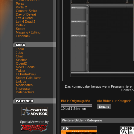
Team Fortress 2
Portal
Portal 2
Counter-Strike
Day of Defeat
Left 4 Dead
Left 4 Dead 2
Dota 2
Steam
Mapping / Editing
Feedback
Team
Jobs
Chat
Sidebar
OpenID
News-Feeds
Twitter
HLPortal4You
Steam Calculator
Link us
Mediadaten
Das kommt dabei heraus wenn Programmierer kra
Impressum
Gamespot
Datenschutz
Bild in Originalgröße
Alle Bilder zur Kategorie
10 bei 1 Stimmen
Weitere Bilder - Kategorie
Special Artworks by