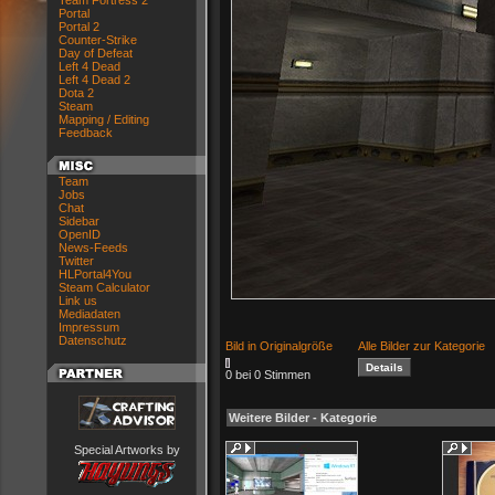
Team Fortress 2
Portal
Portal 2
Counter-Strike
Day of Defeat
Left 4 Dead
Left 4 Dead 2
Dota 2
Steam
Mapping / Editing
Feedback
Team
Jobs
Chat
Sidebar
OpenID
News-Feeds
Twitter
HLPortal4You
Steam Calculator
Link us
Mediadaten
Impressum
Datenschutz
Bild in Originalgröße
Alle Bilder zur Kategorie
0 bei 0 Stimmen
Weitere Bilder - Kategorie
Special Artworks by