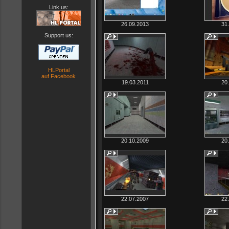
Link us:
26.09.2013
31
Support us:
HLPortal
auf Facebook
19.03.2011
20
20.10.2009
20
22.07.2007
22