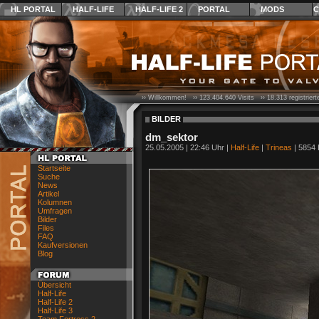
HL PORTAL
HALF-LIFE
HALF-LIFE 2
PORTAL
MODS
C
›› Willkommen! ››
123.404.640
Visits ››
18.313
registrier
BILDER
dm_sektor
25.05.2005 | 22:46 Uhr |
Half-Life
|
Trineas
| 5854 
Startseite
Suche
News
Artikel
Kolumnen
Umfragen
Bilder
Files
FAQ
Kaufversionen
Blog
Übersicht
Half-Life
Half-Life 2
Half-Life 3