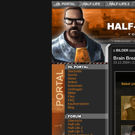
HL PORTAL
HALF-LIFE
HALF-LIFE 2
›› Willkommen! ›
BILDER
Brain Brea
23.12.2004 | 2
Startseite
Suche
News
Artikel
Kolumnen
Umfragen
Bilder
Files
FAQ
Kaufversionen
Blog
Übersicht
Half-Life
Half-Life 2
Half-Life 3