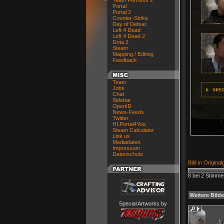
Team Fortress 2
Portal
Portal 2
Counter-Strike
Day of Defeat
Left 4 Dead
Left 4 Dead 2
Dota 2
Steam
Mapping / Editing
Feedback
Team
Jobs
Chat
Sidebar
OpenID
News-Feeds
Twitter
HLPortal4You
Steam Calculator
Link us
Mediadaten
Impressum
Datenschutz
Bild in Origina
8 bei 2 Stimme
Weitere Bilde
Special Artworks by