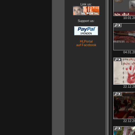
Link us:
10.01.2
Support us:
HLPortal
auf Facebook
04.01.2
22.12.2
22.12.2