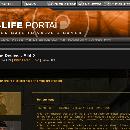
PORTAL
MODS
COUNTER-STRIKE
DAY OF DEFEAT
TEAM FORTRE
›
123.694.545
Visits ››
18.313
registrierte User ››
284
Besucher online (0 auf dieser Seite)
d Review - Bild 2
1:14 Uhr |
Brain Bread
|
Toto
| 5464 Hits