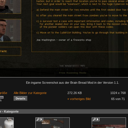
Ein ingame Screenshot aus der Brain Bread Mod in der Version 1.1.
lgröße
Alle Bilder zur Kategorie
272.26 KB
1024 x 768
« vorheriges Bild
65 von 71
n
r - Kategorie