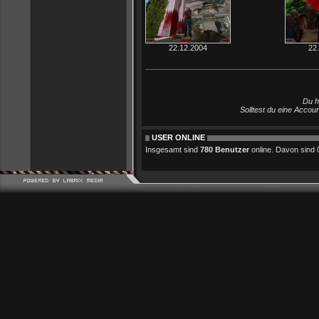
22.12.2004
22
Du h
Solltest du eine Accou
USER ONLINE
Insgesamt sind
780 Benutzer
online. Davon sind 0 