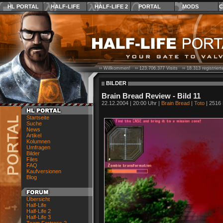
HL PORTAL
HALF-LIFE
HALF-LIFE 2
PORTAL
MODS
C
›› Willkommen! ››
123.706.377
Visits ››
18.313
registrier
BILDER
Brain Bread Review - Bild 11
22.12.2004 | 20:00 Uhr |
Brain Bread
|
Toto
| 2516 
Startseite
Suche
News
Artikel
Kolumnen
Umfragen
Bilder
Files
FAQ
Kaufversionen
Blog
Übersicht
Half-Life
Half-Life 2
Half-Life 3