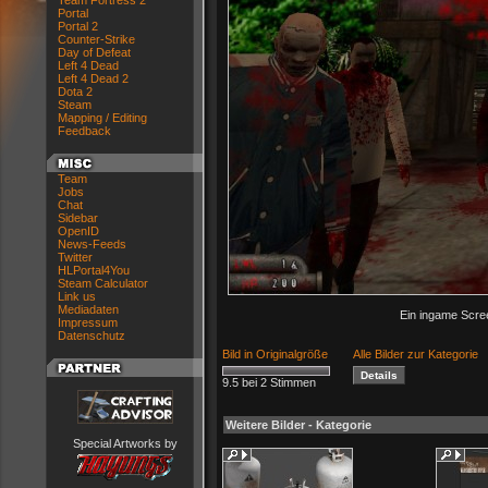
Team Fortress 2
Portal
Portal 2
Counter-Strike
Day of Defeat
Left 4 Dead
Left 4 Dead 2
Dota 2
Steam
Mapping / Editing
Feedback
Team
Jobs
Chat
Sidebar
OpenID
News-Feeds
Twitter
HLPortal4You
Steam Calculator
Link us
Mediadaten
Ein ingame Scree
Impressum
Datenschutz
Bild in Originalgröße
Alle Bilder zur Kategorie
9.5 bei 2 Stimmen
Weitere Bilder - Kategorie
Special Artworks by