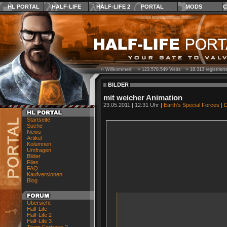
HL PORTAL
HALF-LIFE
HALF-LIFE 2
PORTAL
MODS
C
›› Willkommen! ››
123.578.549
Visits ››
18.313
registrier
BILDER
mit weicher Animation
23.05.2011 | 12:31 Uhr |
Earth's Special Forces
|
D
Startseite
Suche
News
Artikel
Kolumnen
Umfragen
Bilder
Files
FAQ
Kaufversionen
Blog
Übersicht
Half-Life
Half-Life 2
Half-Life 3