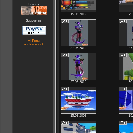
Link us:
15.03.2012
23
Support us:
HLPortal
auf Facebook
27.08.2010
27
27.08.2010
30
15.09.2009
15