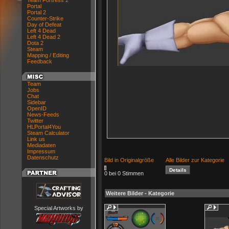
Team Fortress 2
Portal
Portal 2
Counter-Strike
Day of Defeat
Left 4 Dead
Left 4 Dead 2
Dota 2
Steam
Mapping / Editing
Feedback
Team
Jobs
Chat
Sidebar
OpenID
News-Feeds
Twitter
HLPortal4You
Steam Calculator
Link us
Mediadaten
Impressum
Datenschutz
Bild in Originalgröße
Alle Bilder zur Kategorie
0 bei 0 Stimmen
Weitere Bilder - Kategorie
Special Artworks by