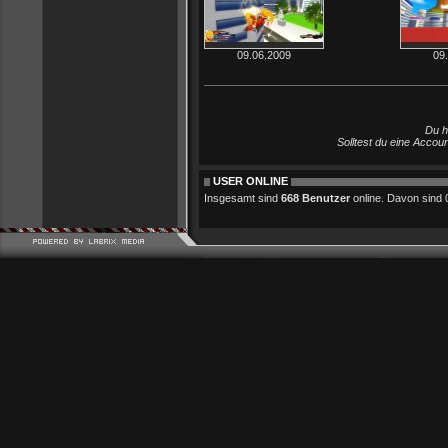
09.06.2009
09
Du h
Solltest du eine Accou
USER ONLINE
Insgesamt sind
668 Benutzer
online. Davon sind 0 