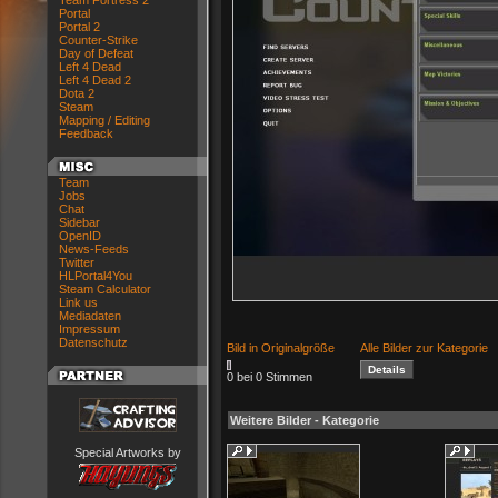
Team Fortress 2
Portal
Portal 2
Counter-Strike
Day of Defeat
Left 4 Dead
Left 4 Dead 2
Dota 2
Steam
Mapping / Editing
Feedback
Team
Jobs
Chat
Sidebar
OpenID
News-Feeds
Twitter
HLPortal4You
Steam Calculator
Link us
Mediadaten
Impressum
Datenschutz
Bild in Originalgröße
Alle Bilder zur Kategorie
0 bei 0 Stimmen
Weitere Bilder - Kategorie
Special Artworks by