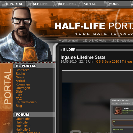
HL PORTAL
HALF-LIFE
HALF-LIFE 2
PORTAL
MODS
C
›› Willkommen! ››
123.143.405
Visits ››
18.313
registrier
BILDER
Ingame Lifetime Stats
14.05.2010 | 22:43 Uhr |
CS:S Beta 2010
|
Trineas
Startseite
Suche
News
Artikel
Kolumnen
Umfragen
Bilder
Files
FAQ
Kaufversionen
Blog
Übersicht
Half-Life
Half-Life 2
Half-Life 3