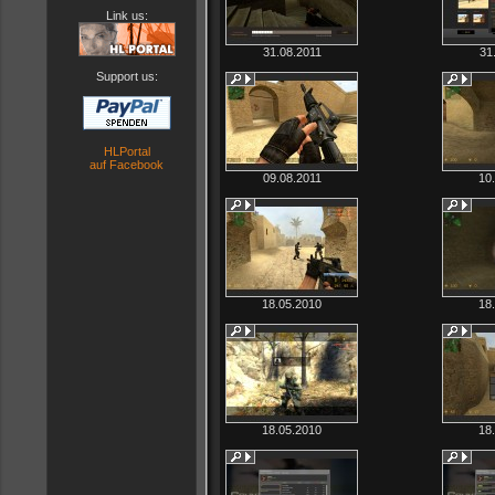
Link us:
31.08.2011
31
Support us:
HLPortal
auf Facebook
09.08.2011
10
18.05.2010
18
18.05.2010
18