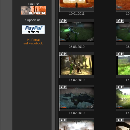
Link us:
10.01.2011
10
Support us:
HLPortal
auf Facebook
28.03.2010
28
17.02.2010
17
17.02.2010
17