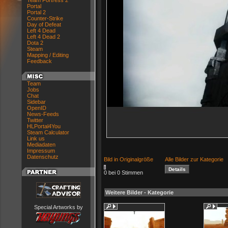
Team Fortress 2
Portal
Portal 2
Counter-Strike
Day of Defeat
Left 4 Dead
Left 4 Dead 2
Dota 2
Steam
Mapping / Editing
Feedback
Team
Jobs
Chat
Sidebar
OpenID
News-Feeds
Twitter
HLPortal4You
Steam Calculator
Link us
Mediadaten
Impressum
Datenschutz
Bild in Originalgröße
Alle Bilder zur Kategorie
0 bei 0 Stimmen
Weitere Bilder - Kategorie
Special Artworks by