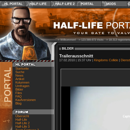
HL PORTAL
HALF-LIFE
HALF-LIFE 2
PORTAL
MODS
C
›› Willkommen! ››
123.589.673
Visits ››
18.313
registrier
BILDER
Trailerausschnitt
17.02.2010 | 15:37 Uhr |
Kingdoms Collide
|
Dienst
Startseite
Suche
News
Artikel
Kolumnen
Umfragen
Bilder
Files
FAQ
Kaufversionen
Blog
Übersicht
Half-Life
Half-Life 2
Half-Life 3