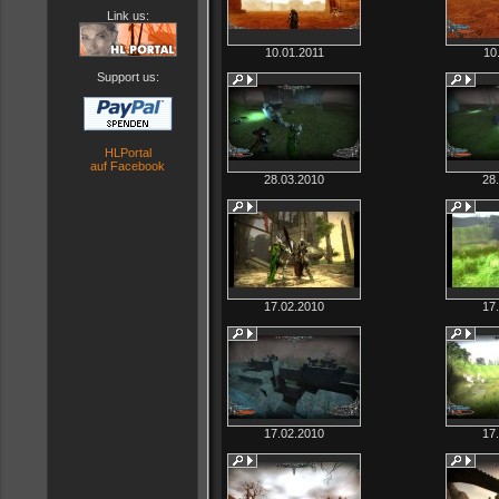
Link us:
10.01.2011
10
Support us:
HLPortal
auf Facebook
28.03.2010
28
17.02.2010
17
17.02.2010
17