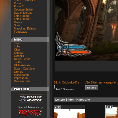
Team Fortress 2
Portal
Portal 2
Counter-Strike
Day of Defeat
Left 4 Dead
Left 4 Dead 2
Dota 2
Steam
Mapping / Editing
Feedback
Team
Jobs
Chat
Sidebar
OpenID
News-Feeds
Twitter
HLPortal4You
Steam Calculator
Link us
Mediadaten
Impressum
Datenschutz
Bild in Originalgröße
Alle Bilder zur Kategorie
0 bei 0 Stimmen
Weitere Bilder - Kategorie
Special Artworks by