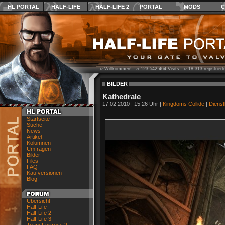
HL PORTAL
HALF-LIFE
HALF-LIFE 2
PORTAL
MODS
C
›› Willkommen! ››
123.542.464
Visits ››
18.313
registrier
BILDER
Kathedrale
17.02.2010 | 15:26 Uhr |
Kingdoms Collide
|
Dienst
Startseite
Suche
News
Artikel
Kolumnen
Umfragen
Bilder
Files
FAQ
Kaufversionen
Blog
Übersicht
Half-Life
Half-Life 2
Half-Life 3