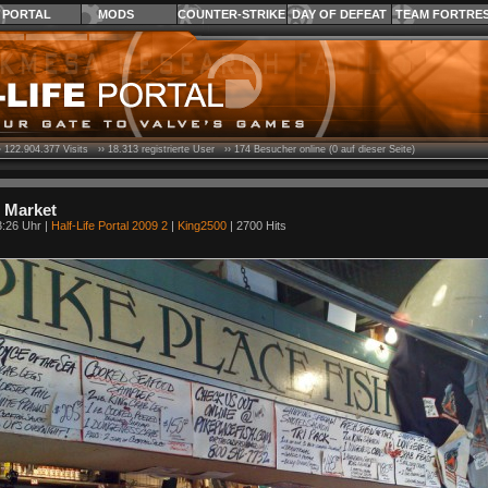
PORTAL
MODS
COUNTER-STRIKE
DAY OF DEFEAT
TEAM FORTRE
›
122.904.377
Visits ››
18.313
registrierte User ››
174
Besucher online (0 auf dieser Seite)
e Market
3:26 Uhr |
Half-Life Portal 2009 2
|
King2500
| 2700 Hits