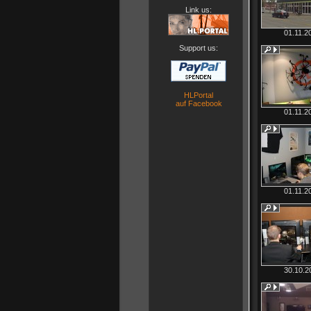
Link us:
01.11.2
Support us:
HLPortal
auf Facebook
01.11.2
01.11.2
30.10.2