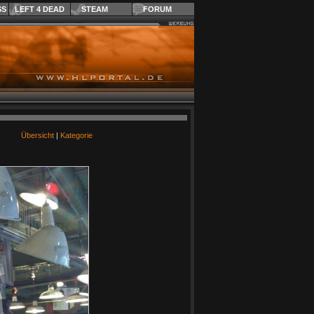
SS
LEFT 4 DEAD
STEAM
FORUM
Übersicht
|
Kategorie