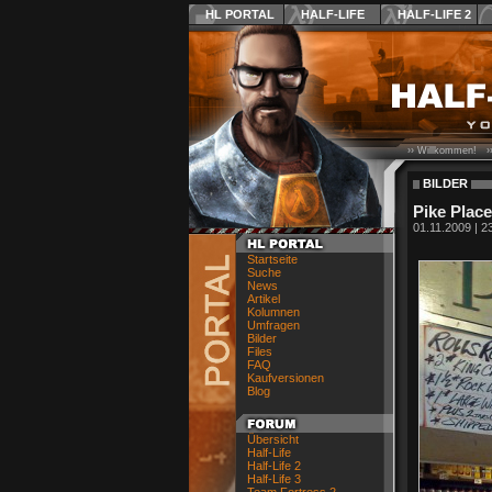
HL PORTAL
HALF-LIFE
HALF-LIFE 2
›› Willkommen! ›
BILDER
Pike Plac
01.11.2009 | 2
Startseite
Suche
News
Artikel
Kolumnen
Umfragen
Bilder
Files
FAQ
Kaufversionen
Blog
Übersicht
Half-Life
Half-Life 2
Half-Life 3