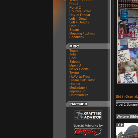
Team Fortress 2
Portal
Portal 2
Counter-Strike
Day of Defeat
Left 4 Dead
Left 4 Dead 2
Dota 2
Steam
Mapping / Editing
Feedback
Team
Jobs
Chat
Sidebar
OpenID
News-Feeds
Twitter
HLPortal4You
Steam Calculator
Link us
Mediadaten
Impressum
Datenschutz
Bild in Origina
7 bei 1 Stimme
Weitere Bilde
Special Artworks by