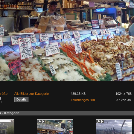
lgröße
Alle Bilder zur Kategorie
489.13 KB
1024 x 768
« vorheriges Bild
37 von 38
n
r - Kategorie