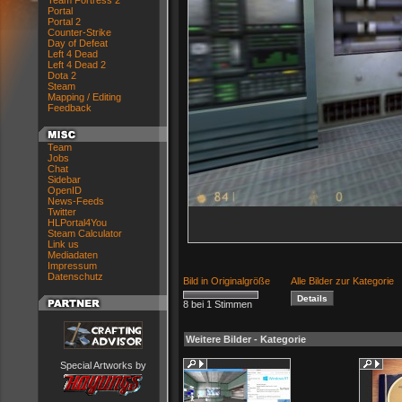
Team Fortress 2
Portal
Portal 2
Counter-Strike
Day of Defeat
Left 4 Dead
Left 4 Dead 2
Dota 2
Steam
Mapping / Editing
Feedback
Team
Jobs
Chat
Sidebar
OpenID
News-Feeds
Twitter
HLPortal4You
Steam Calculator
Link us
Mediadaten
Impressum
Datenschutz
Bild in Originalgröße
Alle Bilder zur Kategorie
8 bei 1 Stimmen
Weitere Bilder - Kategorie
Special Artworks by