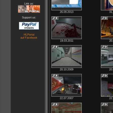
Link us:
26.09.2013
31
Support us:
HLPortal
auf Facebook
19.03.2011
20
20.10.2009
20
22.07.2007
22