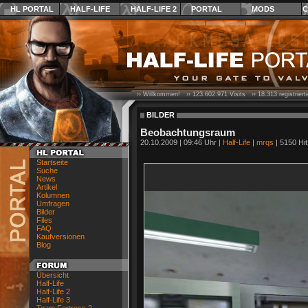
HL PORTAL
HALF-LIFE
HALF-LIFE 2
PORTAL
MODS
C
›› Willkommen! ››
123.602.971
Visits ››
18.313
registrier
BILDER
Beobachtungsraum
20.10.2009 | 09:46 Uhr |
Half-Life
|
mrqs
| 5150 Hit
Startseite
Suche
News
Artikel
Kolumnen
Umfragen
Bilder
Files
FAQ
Kaufversionen
Blog
Übersicht
Half-Life
Half-Life 2
Half-Life 3