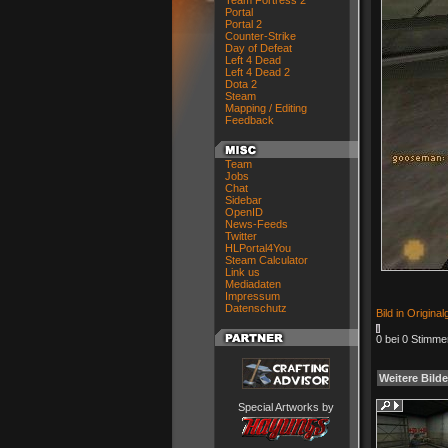
Team Fortress 2
Portal
Portal 2
Counter-Strike
Day of Defeat
Left 4 Dead
Left 4 Dead 2
Dota 2
Steam
Mapping / Editing
Feedback
Team
Jobs
Chat
Sidebar
OpenID
News-Feeds
Twitter
HLPortal4You
Steam Calculator
Link us
Mediadaten
Impressum
Datenschutz
Bild in Origina
0 bei 0 Stimme
Weitere Bilde
Special Artworks by