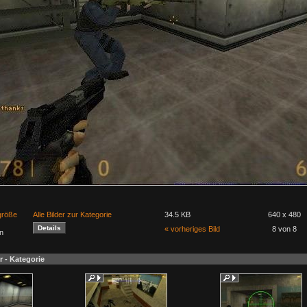
lgröße
Alle Bilder zur Kategorie
34.5 KB
640 x 480
« vorheriges Bild
8 von 8
n
r - Kategorie