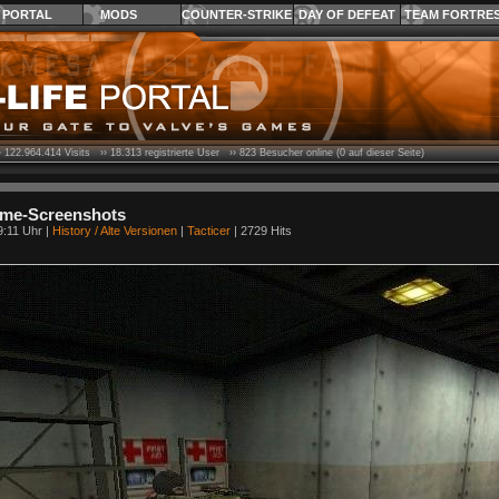
PORTAL
MODS
COUNTER-STRIKE
DAY OF DEFEAT
TEAM FORTRE
›
122.964.414
Visits ››
18.313
registrierte User ››
823
Besucher online (0 auf dieser Seite)
ame-Screenshots
9:11 Uhr |
History / Alte Versionen
|
Tacticer
| 2729 Hits