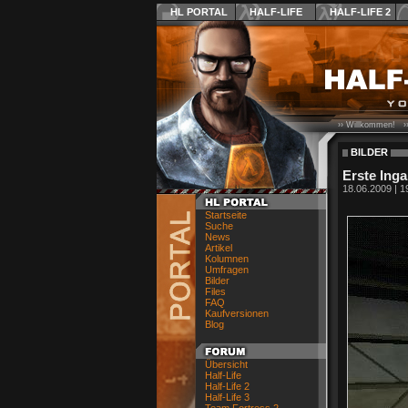
HL PORTAL
HALF-LIFE
HALF-LIFE 2
›› Willkommen! ›
BILDER
Erste Ing
18.06.2009 | 1
Startseite
Suche
News
Artikel
Kolumnen
Umfragen
Bilder
Files
FAQ
Kaufversionen
Blog
Übersicht
Half-Life
Half-Life 2
Half-Life 3