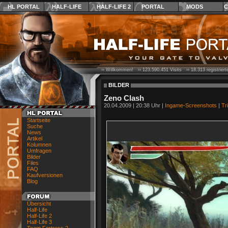
HL PORTAL
HALF-LIFE
HALF-LIFE 2
PORTAL
MODS
C
›› Willkommen! ››
123.590.451
Visits ››
18.313
registrier
BILDER
Zeno Clash
20.04.2009 | 20:38 Uhr |
Ingame-Screenshots
|
Tr
Startseite
Suche
News
Artikel
Kolumnen
Umfragen
Bilder
Files
FAQ
Kaufversionen
Blog
Übersicht
Half-Life
Half-Life 2
Half-Life 3