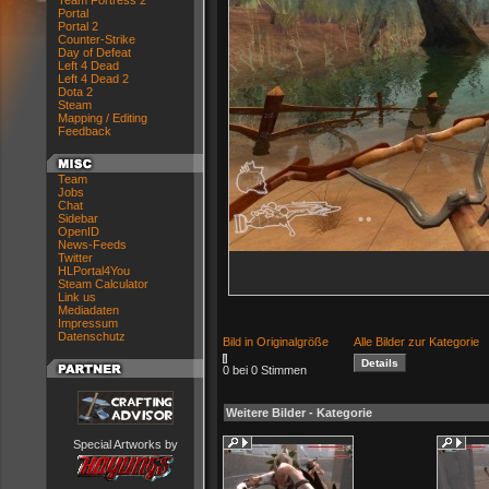
Team Fortress 2
Portal
Portal 2
Counter-Strike
Day of Defeat
Left 4 Dead
Left 4 Dead 2
Dota 2
Steam
Mapping / Editing
Feedback
Team
Jobs
Chat
Sidebar
OpenID
News-Feeds
Twitter
HLPortal4You
Steam Calculator
Link us
Mediadaten
Impressum
Datenschutz
Bild in Originalgröße
Alle Bilder zur Kategorie
0 bei 0 Stimmen
Weitere Bilder - Kategorie
Special Artworks by