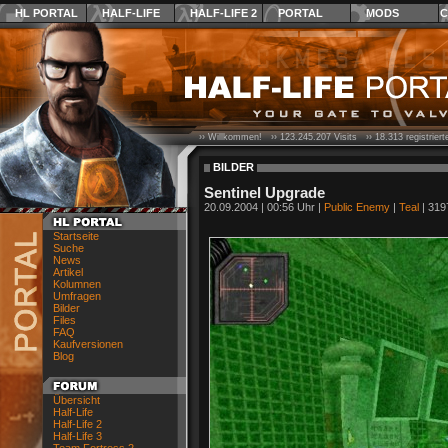
HL PORTAL
HALF-LIFE
HALF-LIFE 2
PORTAL
MODS
C
›› Willkommen! ››
123.245.207
Visits ››
18.313
registrier
BILDER
Sentinel Upgrade
20.09.2004 | 00:56 Uhr |
Public Enemy
|
Teal
| 319
Startseite
Suche
News
Artikel
Kolumnen
Umfragen
Bilder
Files
FAQ
Kaufversionen
Blog
Übersicht
Half-Life
Half-Life 2
Half-Life 3