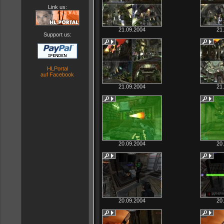
Link us:
21.09.2004
21
Support us:
HLPortal
auf Facebook
21.09.2004
21
20.09.2004
20
20.09.2004
20