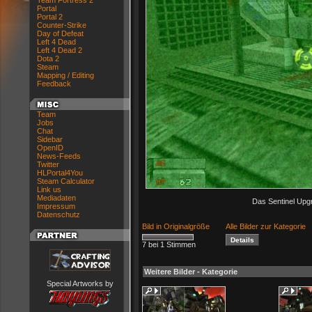
Team Fortress 2
Portal
Portal 2
Counter-Strike
Day of Defeat
Left 4 Dead
Left 4 Dead 2
Dota 2
Steam
Mapping / Editing
Feedback
Team
Jobs
Chat
Sidebar
OpenID
News-Feeds
Twitter
HLPortal4You
Steam Calculator
Link us
Mediadaten
Das Sentinel Upgr
Impressum
Datenschutz
Bild in Originalgröße
Alle Bilder zur Kategorie
7 bei 1 Stimmen
Weitere Bilder - Kategorie
Special Artworks by