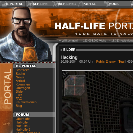
HL PORTAL
HALF-LIFE
HALF-LIFE 2
PORTAL
MODS
C
›› Willkommen! ››
123.064.606
Visits ››
18.313
registrier
BILDER
Hacking
20.09.2004 | 00:54 Uhr |
Public Enemy
|
Teal
| 438
Startseite
Suche
News
Artikel
Kolumnen
Umfragen
Bilder
Files
FAQ
Kaufversionen
Blog
Übersicht
Half-Life
Half-Life 2
Half-Life 3