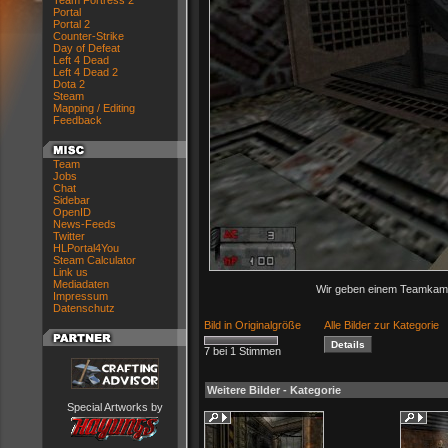
Team Fortress 2
Portal
Portal 2
Counter-Strike
Day of Defeat
Left 4 Dead
Left 4 Dead 2
Dota 2
Steam
Mapping / Editing
Feedback
Team
Jobs
Chat
Sidebar
OpenID
News-Feeds
Twitter
HLPortal4You
Steam Calculator
Link us
Mediadaten
Wir geben einem Teamkame
Impressum
Datenschutz
Bild in Originalgröße
Alle Bilder zur Kategorie
7 bei 1 Stimmen
Weitere Bilder - Kategorie
Special Artworks by