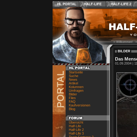
HL PORTAL
HALF-LIFE
HALF-LIFE 2
›› Willkommen! ›
BILDER
Das Mens
01.09.2004 | 1
Startseite
Suche
News
Artikel
Kolumnen
Umfragen
Bilder
Files
FAQ
Kaufversionen
Blog
Übersicht
Half-Life
Half-Life 2
Half-Life 3