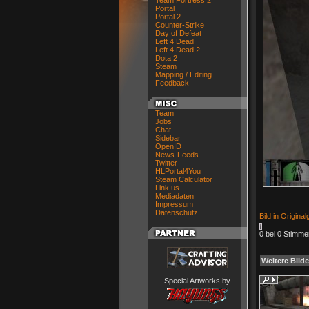
Team Fortress 2
Portal
Portal 2
Counter-Strike
Day of Defeat
Left 4 Dead
Left 4 Dead 2
Dota 2
Steam
Mapping / Editing
Feedback
Team
Jobs
Chat
Sidebar
OpenID
News-Feeds
Twitter
HLPortal4You
Steam Calculator
Link us
Mediadaten
Impressum
Datenschutz
Bild in Origina
0 bei 0 Stimme
Weitere Bilde
Special Artworks by