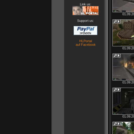
Link us:
01.09.2
Support us:
HLPortal
auf Facebook
01.09.2
01.09.2
01.09.2