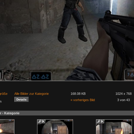
lgröße
Alle Bilder zur Kategorie
168.08 KB
1024 x 768
« vorheriges Bild
3 von 43
n
r - Kategorie