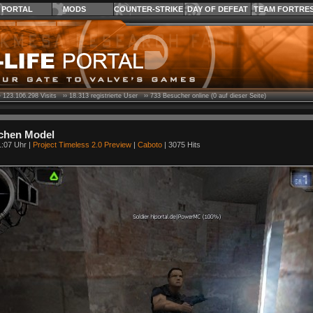
PORTAL
MODS
COUNTER-STRIKE
DAY OF DEFEAT
TEAM FORTRE
›
123.106.298
Visits ››
18.313
registrierte User ››
733
Besucher online (0 auf dieser Seite)
chen Model
1:07 Uhr |
Project Timeless 2.0 Preview
|
Caboto
| 3075 Hits