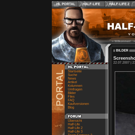
HL PORTAL
HALF-LIFE
HALF-LIFE 2
›› Willkommen! ›
BILDER
Screenshot
22.07.2007 | 2
Startseite
Suche
News
Artikel
Kolumnen
Umfragen
Bilder
Files
FAQ
Kaufversionen
Blog
Übersicht
Half-Life
Half-Life 2
Half-Life 3