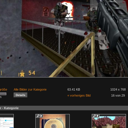
lgröße
Alle Bilder zur Kategorie
63.41 KB
1024 x 768
« vorheriges Bild
16 von 29
n
r - Kategorie