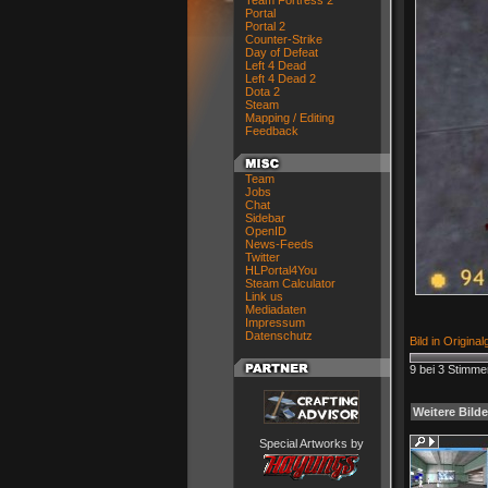
Team Fortress 2
Portal
Portal 2
Counter-Strike
Day of Defeat
Left 4 Dead
Left 4 Dead 2
Dota 2
Steam
Mapping / Editing
Feedback
Team
Jobs
Chat
Sidebar
OpenID
News-Feeds
Twitter
HLPortal4You
Steam Calculator
Link us
Mediadaten
Impressum
Datenschutz
Bild in Origina
9 bei 3 Stimme
Weitere Bilde
Special Artworks by