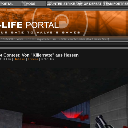
PORTAL
MODS
COUNTER-STRIKE
DAY OF DEFEAT
TEAM FORTRE
›
123.532.031
Visits ››
18.313
registrierte User ››
556
Besucher online (0 auf dieser Seite)
 Contest: Von "Killerratte" aus Hessen
3:31 Uhr |
Half-Life
|
Trineas
| 9897 Hits