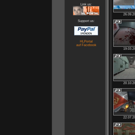
Link us:
26.09.2
Support us:
HLPortal
auf Facebook
19.03.2
20.10.2
22.07.2