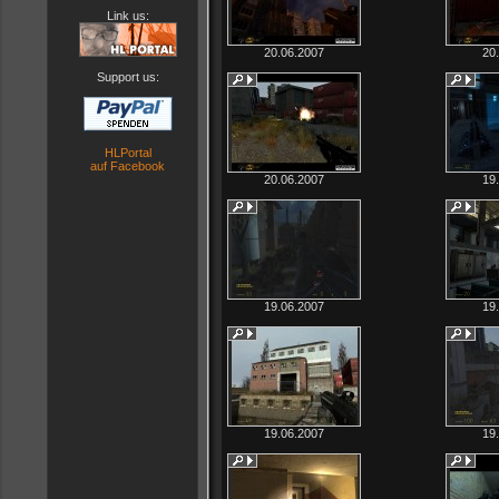
Link us:
20.06.2007
20
Support us:
HLPortal
auf Facebook
20.06.2007
19
19.06.2007
19
19.06.2007
19