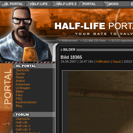
HL PORTAL
HALF-LIFE
HALF-LIFE 2
PORTAL
MODS
C
›› Willkommen! ››
122.998.235
Visits ››
18.313
registrier
BILDER
Bild 18365
19.06.2007 | 18:47 Uhr |
Infiltration
|
Squat
| 11913 
Startseite
Suche
News
Artikel
Kolumnen
Umfragen
Bilder
Files
FAQ
Kaufversionen
Blog
Übersicht
Half-Life
Half-Life 2
Half-Life 3