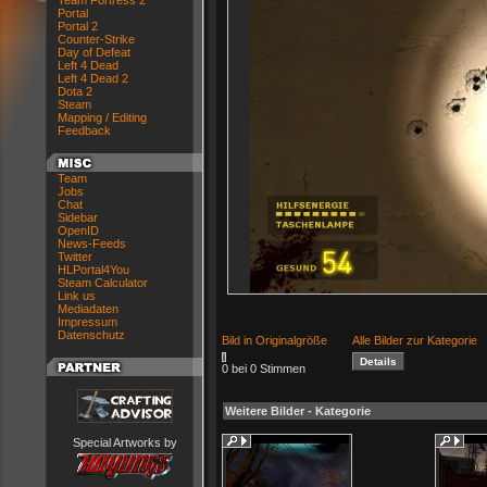
Team Fortress 2
Portal
Portal 2
Counter-Strike
Day of Defeat
Left 4 Dead
Left 4 Dead 2
Dota 2
Steam
Mapping / Editing
Feedback
Team
Jobs
Chat
Sidebar
OpenID
News-Feeds
Twitter
HLPortal4You
Steam Calculator
Link us
Mediadaten
Impressum
Datenschutz
Bild in Originalgröße
Alle Bilder zur Kategorie
0 bei 0 Stimmen
Weitere Bilder - Kategorie
Special Artworks by