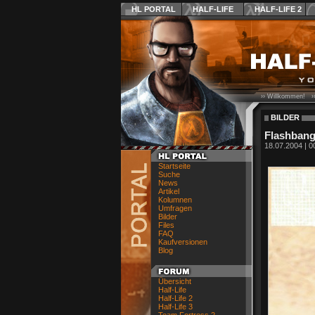
HL PORTAL
HALF-LIFE
HALF-LIFE 2
›› Willkommen! ›
BILDER
Flashban
18.07.2004 | 0
Startseite
Suche
News
Artikel
Kolumnen
Umfragen
Bilder
Files
FAQ
Kaufversionen
Blog
Übersicht
Half-Life
Half-Life 2
Half-Life 3