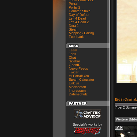
Team Fortress 2
Portal
Portal 2
Counter-Strike
Day of Defeat
Left 4 Dead
Left 4 Dead 2
Dota 2
Steam
Mapping / Editing
Feedback
Team
Jobs
Chat
Sidebar
OpenID
News-Feeds
Twitter
HLPortal4You
Steam Calculator
Link us
Mediadaten
Impressum
Datenschutz
Bild in Origina
7 bei 2 Stimme
Weitere Bilde
Special Artworks by