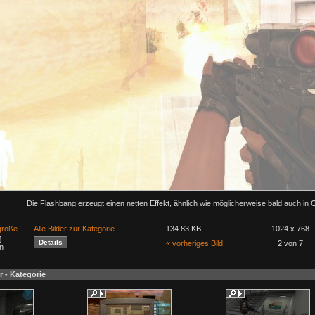
Die Flashbang erzeugt einen netten Effekt, ähnlich wie möglicherweise bald auch in 
lgröße
Alle Bilder zur Kategorie
134.83 KB
1024 x 768
« vorheriges Bild
2 von 7
n
r - Kategorie