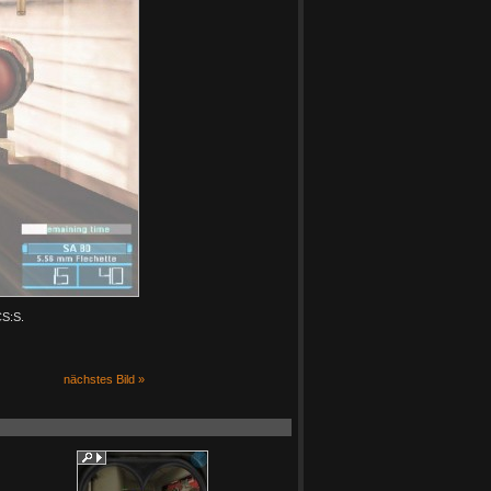
CS:S.
nächstes Bild »