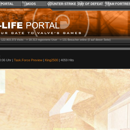
PORTAL
MODS
COUNTER-STRIKE
DAY OF DEFEAT
TEAM FORTRE
›
122.903.373
Visits ››
18.313
registrierte User ››
131
Besucher online (0 auf dieser Seite)
g
0:06 Uhr |
Task.Force Preview
|
King2500
| 4059 Hits