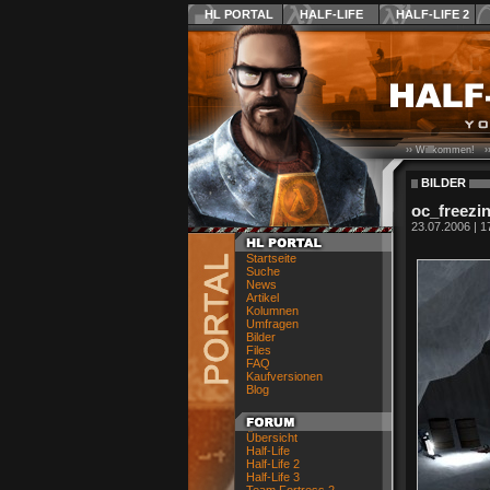
HL PORTAL
HALF-LIFE
HALF-LIFE 2
›› Willkommen! ›
BILDER
oc_freezi
23.07.2006 | 1
Startseite
Suche
News
Artikel
Kolumnen
Umfragen
Bilder
Files
FAQ
Kaufversionen
Blog
Übersicht
Half-Life
Half-Life 2
Half-Life 3