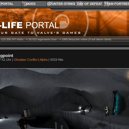
PORTAL
MODS
COUNTER-STRIKE
DAY OF DEFEAT
TEAM FORTRE
›
123.358.747
Visits ››
18.313
registrierte User ››
1995
Besucher online (0 auf dieser Seite)
ngpoint
7:41 Uhr |
Obsidian Conflict
|
Alpha
| 4319 Hits