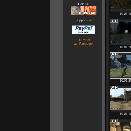
Link us:
10.01.2
Support us:
HLPortal
auf Facebook
10.01.2
10.01.2
10.01.2