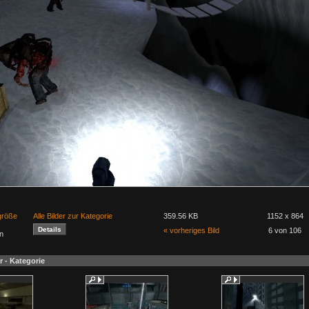
lgröße
Alle Bilder zur Kategorie
359.56 KB
1152 x 864
« vorheriges Bild
6 von 106
n
r - Kategorie