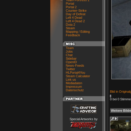
Team Fortress 2
Portal
Portal 2
Counter-Strike
Day of Defeat
Left 4 Dead
Left 4 Dead 2
Dota 2
Steam
Mapping / Editing
Feedback
Team
Jobs
Chat
Sidebar
OpenID
News-Feeds
Twitter
HLPortal4You
Steam Calculator
Link us
Mediadaten
Impressum
Datenschutz
Bild in Origina
0 bei 0 Stimme
Weitere Bilde
Special Artworks by