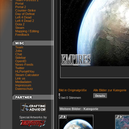
Team Fortress 2
Portal
Portal 2
Counter-Strike
Day of Defeat
Left 4 Dead
Left 4 Dead 2
Dota 2
Steam
Mapping / Editing
Feedback
Team
Jobs
Chat
Sidebar
OpenID
News-Feeds
Twitter
HLPortal4You
Steam Calculator
Link us
Mediadaten
Impressum
Datenschutz
Bild in Originalgröße
Alle Bilder zur Kategorie
0 bei 0 Stimmen
Weitere Bilder - Kategorie
Special Artworks by