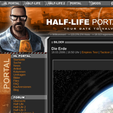
HL PORTAL
HALF-LIFE
HALF-LIFE 2
PORTAL
MODS
C
›› Willkommen! ››
123.279.274
Visits ››
18.313
registrier
BILDER
Die Erde
18.03.2006 | 16:50 Uhr |
Empires Test
|
Tacticer
| 
Startseite
Suche
News
Artikel
Kolumnen
Umfragen
Bilder
Files
FAQ
Kaufversionen
Blog
Übersicht
Half-Life
Half-Life 2
Half-Life 3