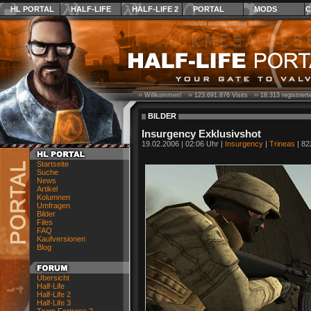
HL PORTAL
HALF-LIFE
HALF-LIFE 2
PORTAL
MODS
C
›› Willkommen! ››
123.691.876
Visits ››
18.313
registrier
BILDER
Insurgency Exklusivshot
19.02.2006 | 02:06 Uhr |
Insurgency
|
Trineas
| 82
Startseite
Suche
News
Artikel
Kolumnen
Umfragen
Bilder
Files
FAQ
Kaufversionen
Blog
Übersicht
Half-Life
Half-Life 2
Half-Life 3