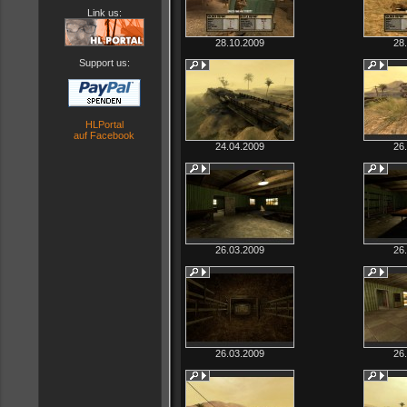
Link us:
28.10.2009
28
Support us:
HLPortal
auf Facebook
24.04.2009
26
26.03.2009
26
26.03.2009
26