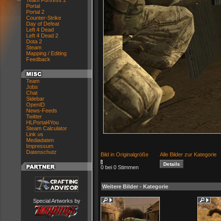
Team Fortress 2
Portal
Portal 2
Counter-Strike
Day of Defeat
Left 4 Dead
Left 4 Dead 2
Dota 2
Steam
Mapping / Editing
Feedback
Team
Jobs
Chat
Sidebar
OpenID
News-Feeds
Twitter
HLPortal4You
Steam Calculator
Link us
Mediadaten
Impressum
Datenschutz
Bild in Originalgröße
Alle Bilder zur Kategorie
0 bei 0 Stimmen
Weitere Bilder - Kategorie
Special Artworks by