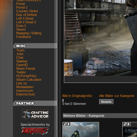
Team Fortress 2
Portal
Portal 2
Counter-Strike
Day of Defeat
Left 4 Dead
Left 4 Dead 2
Dota 2
Steam
Mapping / Editing
Feedback
Team
Jobs
Chat
Sidebar
OpenID
News-Feeds
Twitter
HLPortal4You
Steam Calculator
Link us
Mediadaten
Impressum
Datenschutz
Bild in Originalgröße
Alle Bilder zur Kategorie
0 bei 0 Stimmen
Weitere Bilder - Kategorie
Special Artworks by