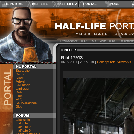
HL PORTAL
HALF-LIFE
HALF-LIFE 2
PORTAL
MODS
C
›› Willkommen! ››
123.185.611
Visits ››
18.313
registrier
BILDER
Bild 17913
04.05.2007 | 23:55 Uhr |
Concept Arts / Artworks
|
Startseite
Suche
News
Artikel
Kolumnen
Umfragen
Bilder
Files
FAQ
Kaufversionen
Blog
Übersicht
Half-Life
Half-Life 2
Half-Life 3