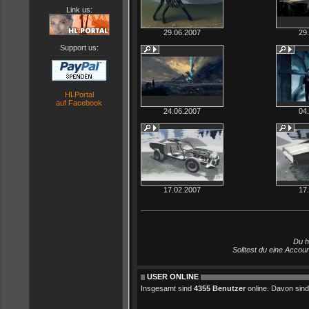
Link us:
29.06.2007
29
Support us:
HLPortal
auf Facebook
24.06.2007
04
17.02.2007
17
Du h
Solltest du eine Accou
USER ONLINE
Insgesamt sind
4355 Benutzer
online. Davon sind 