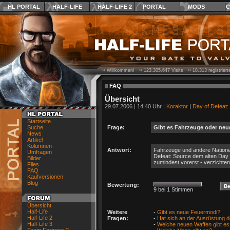
HL PORTAL
HALF-LIFE
HALF-LIFE 2
PORTAL
MODS
C
›› Willkommen! ››
123.305.647
Visits ››
18.313
registrier
FAQ
Übersicht
29.07.2006 | 14:40 Uhr |
Koraktor
|
Day of Defeat:
Startseite
Suche
Frage:
Gibt es Fahrzeuge oder neu
News
Artikel
Kolumnen
Antwort:
Fahrzeuge und andere Nationen 
Umfragen
Defeat: Source dem alten Day 
Bilder
zumindest vorerst - verzichten
Files
FAQ
Kaufversionen
Blog
Bewertung:
9 bei 1 Stimmen
Übersicht
Half-Life
Weitere
-
Gibt es neue Feuermodi?
Half-Life 2
Fragen:
-
Hat sich an der Ausrüstung 
Half-Life 3
-
Welche neuen Waffen gibt es