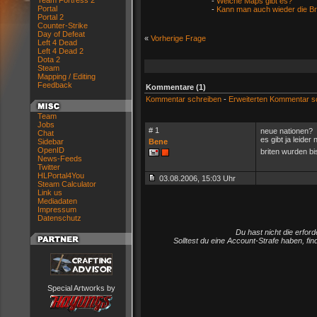
Team Fortress 2
-
Welche Maps gibt es?
Portal
-
Kann man auch wieder die Bri
Portal 2
Counter-Strike
Day of Defeat
«
Vorherige Frage
Left 4 Dead
Left 4 Dead 2
Dota 2
Steam
Mapping / Editing
Feedback
Kommentare (1)
Kommentar schreiben
-
Erweiterten Kommentar s
Team
Jobs
# 1
neue nationen?
Chat
es gibt ja leider 
Sidebar
Bene
OpenID
briten wurden bi
News-Feeds
Twitter
HLPortal4You
03.08.2006, 15:03 Uhr
Steam Calculator
Link us
Mediadaten
Impressum
Datenschutz
Du hast nicht die erfo
Solltest du eine Account-Strafe haben, fi
Special Artworks by