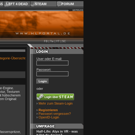
SS
LEFT 4 DEAD
STEAM
FORUM
FB
|
Tw
|
YT
|
SC
tegorie-Übersicht
User oder E-mail:
Passwort:
ce-Engine.
oder
ktur, Texturen
 mit hübscherem
em Original:
›
Mehr zum Steam-Login
›
Registrieren
›
Passwort vergessen?
›
OpenID-Login
Half-Life: Alyx in VR - was
Wasserspritzer,