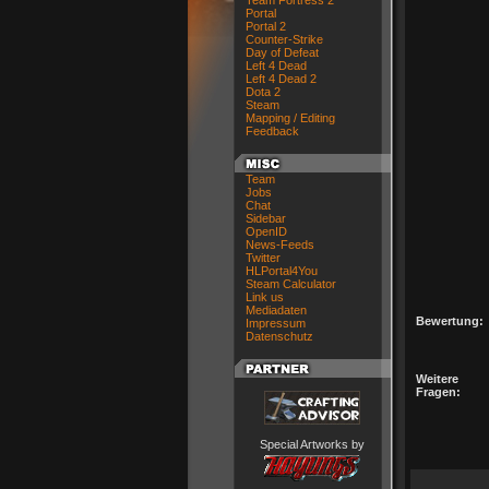
Team Fortress 2
Portal
Portal 2
Counter-Strike
Day of Defeat
Left 4 Dead
Left 4 Dead 2
Dota 2
Steam
Mapping / Editing
Feedback
Team
Jobs
Chat
Sidebar
OpenID
News-Feeds
Twitter
HLPortal4You
Steam Calculator
Link us
Mediadaten
Bewertung:
Impressum
Datenschutz
Weitere
Fragen:
Special Artworks by