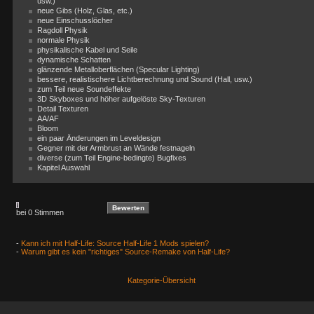
usw.)
neue Gibs (Holz, Glas, etc.)
neue Einschusslöcher
Ragdoll Physik
normale Physik
physikalische Kabel und Seile
dynamische Schatten
glänzende Metalloberflächen (Specular Lighting)
bessere, realistischere Lichtberechnung und Sound (Hall, usw.)
zum Teil neue Soundeffekte
3D Skyboxes und höher aufgelöste Sky-Texturen
Detail Texturen
AA/AF
Bloom
ein paar Änderungen im Leveldesign
Gegner mit der Armbrust an Wände festnageln
diverse (zum Teil Engine-bedingte) Bugfixes
Kapitel Auswahl
bei 0 Stimmen
-
Kann ich mit Half-Life: Source Half-Life 1 Mods spielen?
-
Warum gibt es kein "richtiges" Source-Remake von Half-Life?
Kategorie-Übersicht