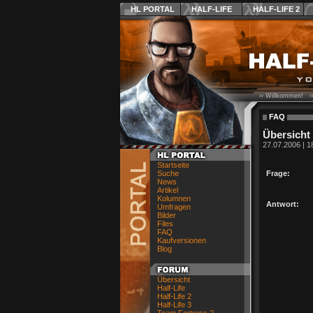
HL PORTAL
HALF-LIFE
HALF-LIFE 2
›› Willkommen! ›
FAQ
Übersicht
27.07.2006 | 1
Startseite
Suche
Frage:
News
Artikel
Kolumnen
Antwort:
Umfragen
Bilder
Files
FAQ
Kaufversionen
Blog
Übersicht
Half-Life
Half-Life 2
Half-Life 3