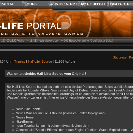
PORTAL
MODS
COUNTER-STRIKE
DAY OF DEFEAT
TEAM FORTRE
›
123.051.820
Visits ››
18.313
registrierte User ››
262
Besucher online (0 auf dieser Seite)
Startseite
|
Ka
8:34 Uhr |
Trineas
|
Half-Life: Source
| 11.988 Aufrufe
Was unterscheidet Half-Life: Source vom Original?
Bei Half-Life: Source handelt es sich um eine direkte Portierung des Spiels auf die Sour
Anders als bei Counter-Strike: Source und Day of Defeat: Source, wurden Level Archite
und Models größtenteils beibehalten. Allerdings ist es auch nicht einfach nur "Half-Life
Wasser", wie oft zu lesen ist. Hier einige Unterschiede der Source-Version gegenüber d
Neue Blut Effekte
Neues Wasser mit Dx9 Effekten (inklusive Echtzeitspiegelung)
Neues Feuer
Hitzeflimmern
neue Taschenlampe mit echtem dynamischen Licht
Generell alle "Special Effects" der neuen Engine (Funken, Staub, Explosionen, - 