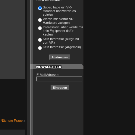
hälst du davon?
Super, habe ein VR-
Headset und werde es
spielen
Werde mir hierfür VR-
Hardware zulegen
Interessiert, aber werde mir
kein Equipment dafür
kaufen
Kein Interesse (aufgrund
von VR)
Kein Interesse (Allgemein)
E-Mail Adresse:
Nächste Frage
»