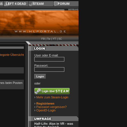
SS
LEFT 4 DEAD
STEAM
FORUM
FB
|
Tw
|
YT
|
SC
tegorie-Übersicht
User oder E-mail:
Passwort:
lches beim Posten
oder
›
Mehr zum Steam-Login
›
Registrieren
›
Passwort vergessen?
›
OpenID-Login
Half-Life: Alyx in VR - was