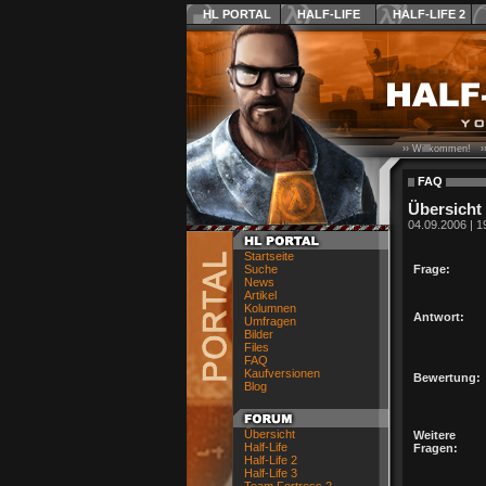
HL PORTAL
HALF-LIFE
HALF-LIFE 2
›› Willkommen! ›
FAQ
Übersicht
04.09.2006 | 1
Startseite
Suche
Frage:
News
Artikel
Kolumnen
Antwort:
Umfragen
Bilder
Files
FAQ
Kaufversionen
Bewertung:
Blog
Übersicht
Weitere
Half-Life
Fragen:
Half-Life 2
Half-Life 3