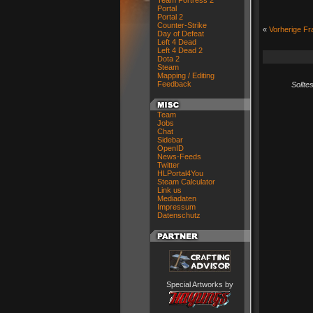
Team Fortress 2
Portal
Portal 2
Counter-Strike
«
Vorherige Fr
Day of Defeat
Left 4 Dead
Left 4 Dead 2
Dota 2
Steam
Mapping / Editing
Feedback
Sollte
Team
Jobs
Chat
Sidebar
OpenID
News-Feeds
Twitter
HLPortal4You
Steam Calculator
Link us
Mediadaten
Impressum
Datenschutz
Special Artworks by