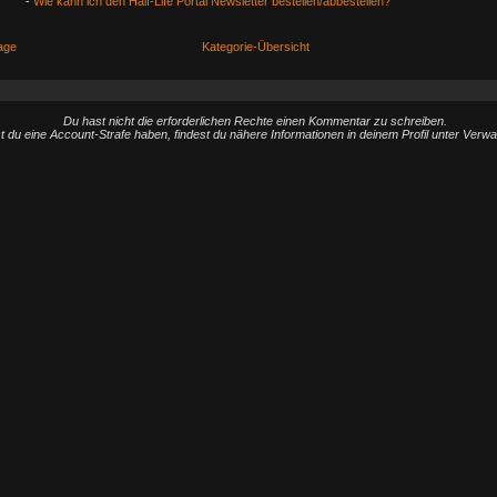
-
Wie kann ich den Half-Life Portal Newsletter bestellen/abbestellen?
age
Kategorie-Übersicht
Du hast nicht die erforderlichen Rechte einen Kommentar zu schreiben.
st du eine Account-Strafe haben, findest du nähere Informationen in deinem Profil unter Verw