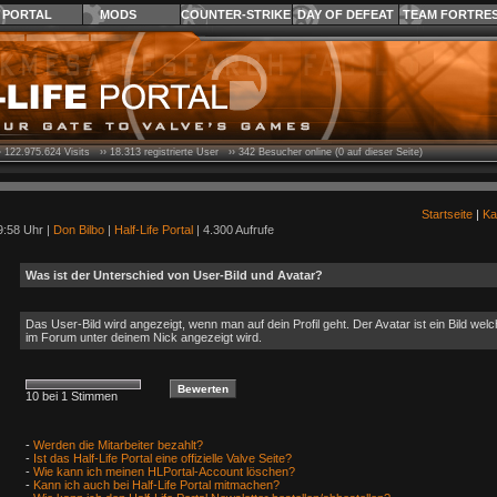
PORTAL
MODS
COUNTER-STRIKE
DAY OF DEFEAT
TEAM FORTRE
›
122.975.624
Visits ››
18.313
registrierte User ››
342
Besucher online (0 auf dieser Seite)
Startseite
|
Ka
9:58 Uhr |
Don Bilbo
|
Half-Life Portal
| 4.300 Aufrufe
Was ist der Unterschied von User-Bild und Avatar?
Das User-Bild wird angezeigt, wenn man auf dein Profil geht. Der Avatar ist ein Bild we
im Forum unter deinem Nick angezeigt wird.
10 bei 1 Stimmen
-
Werden die Mitarbeiter bezahlt?
-
Ist das Half-Life Portal eine offizielle Valve Seite?
-
Wie kann ich meinen HLPortal-Account löschen?
-
Kann ich auch bei Half-Life Portal mitmachen?