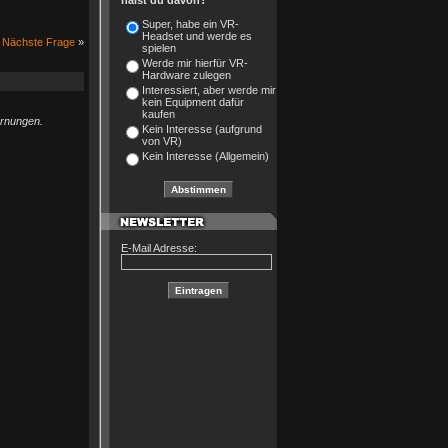
hälst du davon?
Super, habe ein VR-
Headset und werde es
Nächste Frage
»
spielen
Werde mir hierfür VR-
Hardware zulegen
Interessiert, aber werde mir
kein Equipment dafür
kaufen
arnungen.
Kein Interesse (aufgrund
von VR)
Kein Interesse (Allgemein)
E-Mail Adresse: