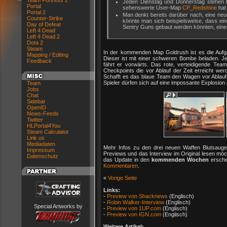
Team Fortress 2
Jeden Dienstag und Donnerstag stehen
Portal
sehenswerte User-Map
CP_Redstone
hat 
Portal 2
Man denkt bereits darüber nach, eine ne
Counter-Strike
könnte man sich beispielsweise, dass ein
Day of Defeat
Sentry Guns gebaut werden könnten, eine 
Left 4 Dead
Left 4 Dead 2
Dota 2
Steam
In der kommenden Map Goldrush ist es die Aufga
Mapping / Editing
Dieser ist mit einer schweren Bombe beladen. Je
Feedback
fährt er vorwärts. Das rote, verteidigende Tea
Checkpoints die vor Ablauf der Zeit erreicht wer
Schafft es das blaue Team den Wagen vor Ablauf d
Spieler dürfen sich auf eine impossante Explosio
Team
Jobs
Chat
Sidebar
OpenID
News-Feeds
Twitter
HLPortal4You
Steam Calculator
Link us
Mediadaten
Mehr Infos zu den drei neuen Waffen Blutsauger
Impressum
Previews und das Interview im Original lesen möc
Datenschutz
das Update in den
kommenden Wochen
ersche
Kommentaren
.
«
Vorige Seite
Links:
-
Preview von Shacknews
(Englisch)
-
Robin Walker-Interview
(Englisch)
Special Artworks by
-
Preview von 1UP.com
(Englisch)
-
Preview von IGN.com
(Englisch)
Weitere Artikel: