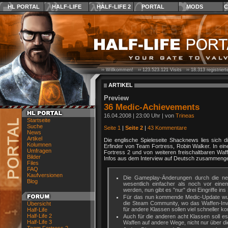
HL PORTAL
HALF-LIFE
HALF-LIFE 2
PORTAL
MODS
C
›› Willkommen! ››
123.523.121
Visits ››
18.313
registrier
ARTIKEL
Preview
36 Medic-Achievements
16.04.2008 | 23:00 Uhr | von
Trineas
Startseite
Suche
Seite 1
|
Seite 2
|
43 Kommentare
News
Artikel
Die englische Spieleseite Shacknews lies sich d
Kolumnen
Erfinder von Team Fortress, Robin Walker. In ei
Umfragen
Fortress 2 und von weiteren freischaltbaren Waf
Bilder
Infos aus dem Interview auf Deutsch zusammenge
Files
FAQ
Kaufversionen
Die Gameplay-Änderungen durch die ne
Blog
wesentlich einfacher als noch vor ein
werden, nun gibt es "nur" drei Eingriffe ins 
Für das nun kommende Medic-Update wurde v
die Steam Community, wo das Waffen-Inven
Übersicht
für andere Klassen sollen viel schneller 
Half-Life
Half-Life 2
Auch für die anderen acht Klassen soll 
Half-Life 3
Waffen auf andere Wege, nicht nur über di