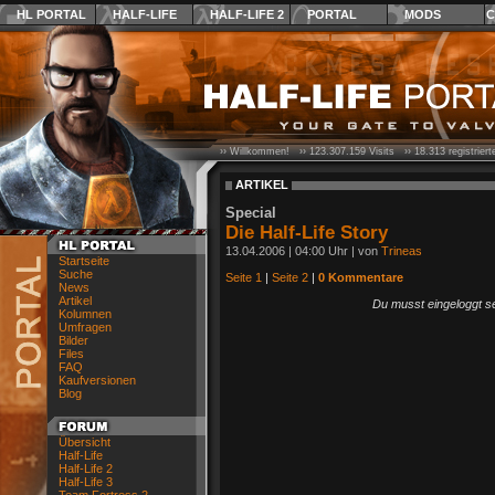
HL PORTAL
HALF-LIFE
HALF-LIFE 2
PORTAL
MODS
C
›› Willkommen! ››
123.307.159
Visits ››
18.313
registrier
ARTIKEL
Special
Die Half-Life Story
13.04.2006 | 04:00 Uhr | von
Trineas
Startseite
Suche
Seite 1
|
Seite 2
|
0 Kommentare
News
Artikel
Du musst eingeloggt s
Kolumnen
Umfragen
Bilder
Files
FAQ
Kaufversionen
Blog
Übersicht
Half-Life
Half-Life 2
Half-Life 3