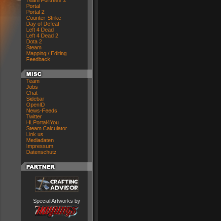
Team Fortress 2
Portal
Portal 2
Counter-Strike
Day of Defeat
Left 4 Dead
Left 4 Dead 2
Dota 2
Steam
Mapping / Editing
Feedback
Team
Jobs
Chat
Sidebar
OpenID
News-Feeds
Twitter
HLPortal4You
Steam Calculator
Link us
Mediadaten
Impressum
Datenschutz
Special Artworks by