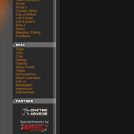
Team Fortress 2
Portal
Portal 2
Counter-Strike
Day of Defeat
Left 4 Dead
Left 4 Dead 2
Dota 2
Steam
Mapping / Editing
Feedback
Team
Jobs
Chat
Sidebar
OpenID
News-Feeds
Twitter
HLPortal4You
Steam Calculator
Link us
Mediadaten
Impressum
Datenschutz
Special Artworks by