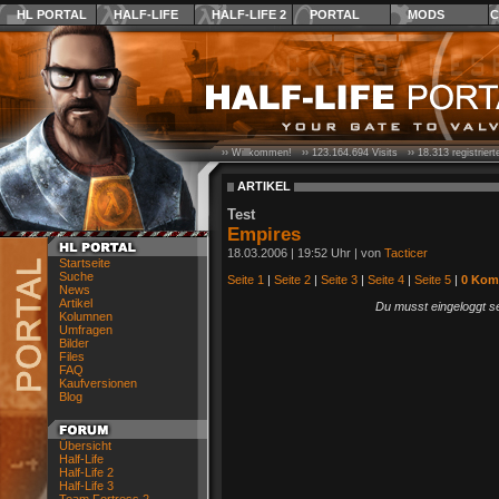
HL PORTAL
HALF-LIFE
HALF-LIFE 2
PORTAL
MODS
C
›› Willkommen! ››
123.164.694
Visits ››
18.313
registrier
ARTIKEL
Test
Empires
18.03.2006 | 19:52 Uhr | von
Tacticer
Startseite
Suche
Seite 1
|
Seite 2
|
Seite 3
|
Seite 4
|
Seite 5
|
0 Kom
News
Artikel
Du musst eingeloggt s
Kolumnen
Umfragen
Bilder
Files
FAQ
Kaufversionen
Blog
Übersicht
Half-Life
Half-Life 2
Half-Life 3