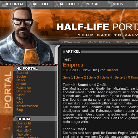
HL PORTAL
HALF-LIFE
HALF-LIFE 2
PORTAL
MODS
C
›› Willkommen! ››
123.279.140
Visits ››
18.313
registrier
ARTIKEL
Test
Empires
18.03.2006 | 19:52 Uhr | von
Tacticer
Startseite
Suche
Seite 1
|
Seite 2
|
Seite 3
|
Seite 4
|
Seite 5
|
0 Kom
News
Artikel
Technik: Sound und Grafik
Kolumnen
Die Mod ist von der Grafik her Mittelmaß, sie b
Umfragen
spektakulären Effekte. Aber insgesamt sieht doch
Bilder
hübsch aus, wie es sich eben für die Source-Eng
Files
Der Sound mag da schon eher überzeugen, auc
FAQ
ihn nur durch Standard-Kopfhörer gehört habe.
Kaufversionen
Die Models der Gebäude und auch der Spieler
Blog
detailgetreu und die Fahrzeuge sehen super a
wurden als Geschosse anscheinend die 
Raketenwerfergeschosse aus Half-Life 2 gen
nicht so gut wirkt.
Übersicht
Half-Life
Technik: Maps
Half-Life 2
Die Maps sind sehr groß für Source-Engine-Verhäl
Half-Life 3
sind mit eher wenigen Details ausgestattet und 