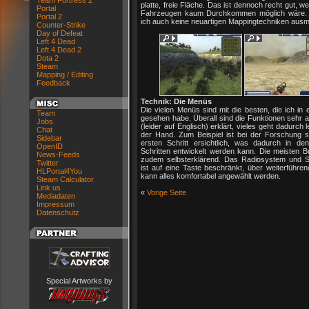
Team Fortress 2
platte, freie Fläche. Das ist dennoch recht gut, we
Portal
Fahrzeugen kaum Durchkommen möglich wäre. 
Portal 2
ich auch keine neuartigen Mappingtechniken aus
Counter-Strike
Day of Defeat
Left 4 Dead
Left 4 Dead 2
Dota 2
Steam
Mapping / Editing
Feedback
Technik: Die Menüs
Die vielen Menüs sind mit die besten, die ich in 
Team
gesehen habe. Überall sind die Funktionen sehr 
Jobs
(leider auf Englisch) erklärt, vieles geht dadurch 
Chat
der Hand. Zum Beispiel ist bei der Forschung 
Sidebar
ersten Schritt ersichtlich, was dadurch in de
OpenID
Schritten entwickelt werden kann. Die meisten B
News-Feeds
zudem selbsterklärend. Das Radiosystem und
Twitter
ist auf eine Taste beschränkt, über weiterführe
HLPortal4You
kann alles komfortabel angewählt werden.
Steam Calculator
Link us
«
Vorige Seite
Mediadaten
Impressum
Datenschutz
Special Artworks by