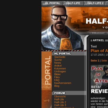
HL PORTAL
HALF-LIFE
HALF-LIFE 2
›› Willkommen! ›
ARTIKEL
Test
Plan of A
17.07.2005 | 1
Startseite
Suche
Seite 1
|
Seite 
News
Artikel
Kolumnen
Umfragen
Bilder
Files
FAQ
Kaufversionen
Blog
Übersicht
aufwändigen 
Half-Life
wieder in die 
Half-Life 2
von hinten auf
Half-Life 3
eine innovati