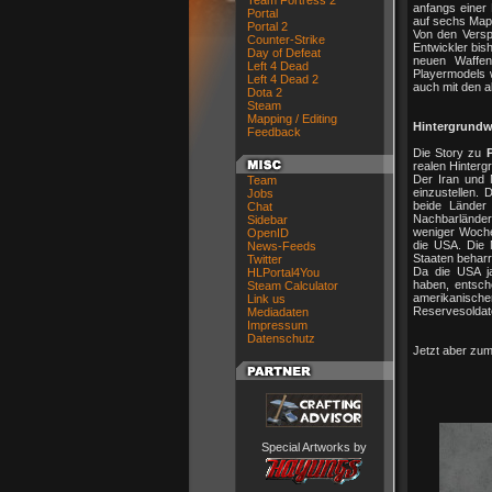
Team Fortress 2
anfangs einer 
Portal
auf sechs Map
Portal 2
Von den Vers
Counter-Strike
Entwickler bish
Day of Defeat
neuen Waffe
Left 4 Dead
Playermodels 
Left 4 Dead 2
auch mit den ak
Dota 2
Steam
Mapping / Editing
Hintergrundw
Feedback
Die Story zu
realen Hinterg
Der Iran und 
Team
einzustellen. 
Jobs
beide Länder
Chat
Nachbarländer
Sidebar
weniger Woche
OpenID
die USA. Die 
News-Feeds
Staaten beharre
Twitter
Da die USA ja
HLPortal4You
haben, entsche
Steam Calculator
amerikanische
Link us
Reservesoldate
Mediadaten
Impressum
Datenschutz
Jetzt aber zum 
Special Artworks by