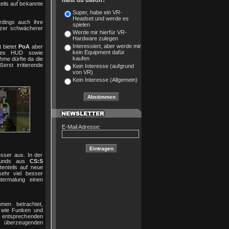
hälst du davon?
eils auf bekannte
Super, habe ein VR-
Headset und werde es
erdings auch ihre
spielen
tzer schwächerer
Werde mir hierfür VR-
Hardware zulegen
Interessiert, aber werde mir
 bietet
PoA
aber
kein Equipment dafür
ches HUD sowie
kaufen
ahme dürfte da die
erst irritierende
Kein Interesse (aufgrund
von VR)
Kein Interesse (Allgemein)
E-Mail Adresse:
esser aus. In der
Sounds aus
CS:S
tenteils auf neue
sehr viel besser
termalung einen
en betrachtet,
e wie Funken und
i entsprechenden
 überzeugenden