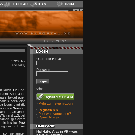
SS
LEFT 4 DEAD
STEAM
FORUM
FB
|
Tw
|
YT
|
SC
User oder E-mail:
8.729
Hits
1
viewing
Passwort:
oder
n Mods für Half-
pracht. Aber auch
ease beigetragen
models noch eine
›
Mehr zum Steam-Login
ag legen, sind die
gewohnten
Source
-
›
Registrieren
sehr sparsamen
›
Passwort vergessen?
 Während z.B. bei
›
OpenID-Login
illiert gestaltete
, sind es bei
PoA
fig nur grob mit
Half-Life: Alyx in VR - was
 so genannten