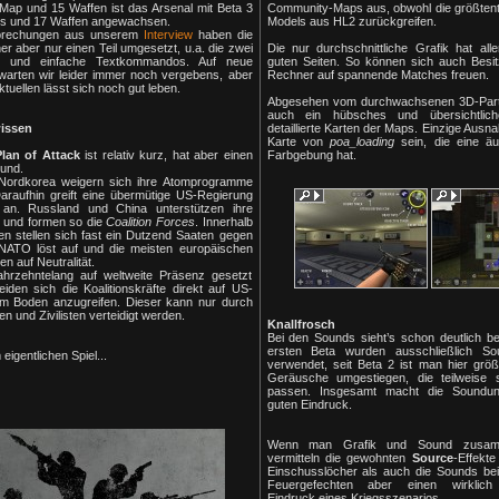
Map und 15 Waffen ist das Arsenal mit Beta 3
Community-Maps aus, obwohl die größtent
s und 17 Waffen angewachsen.
Models aus HL2 zurückgreifen.
prechungen aus unserem
Interview
haben die
er aber nur einen Teil umgesetzt, u.a. die zwei
Die nur durchschnittliche Grafik hat all
n und einfache Textkommandos. Auf neue
guten Seiten. So können sich auch Besi
warten wir leider immer noch vergebens, aber
Rechner auf spannende Matches freuen.
tuellen lässt sich noch gut leben.
Abgesehen vom durchwachsenen 3D-Part
auch ein hübsches und übersichtli
issen
detaillierte Karten der Maps. Einzige Ausn
Karte von
poa_loading
sein, die eine äuß
Plan of Attack
ist relativ kurz, hat aber einen
Farbgebung hat.
rund.
Nordkorea weigern sich ihre Atomprogramme
Daraufhin greift eine übermütige US-Regierung
 an. Russland und China unterstützen ihre
 und formen so die
Coalition Forces
. Innerhalb
n stellen sich fast ein Dutzend Saaten gegen
NATO löst auf und die meisten europäischen
n auf Neutralität.
hrzehntelang auf weltweite Präsenz gesetzt
iden sich die Koalitionskräfte direkt auf US-
m Boden anzugreifen. Dieser kann nur durch
n und Zivilisten verteidigt werden.
Knallfrosch
Bei den Sounds sieht’s schon deutlich b
ersten Beta wurden ausschließlich 
eigentlichen Spiel...
verwendet, seit Beta 2 ist man hier größ
Geräusche umgestiegen, die teilweise 
passen. Insgesamt macht die Soundun
guten Eindruck.
Wenn man Grafik und Sound zusamm
vermitteln die gewohnten
Source
-Effekt
Einschusslöcher als auch die Sounds be
Feuergefechten aber einen wirklich
Eindruck eines Kriegsszenarios.