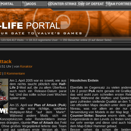
PORTAL
MODS
COUNTER-STRIKE
DAY OF DEFEAT
TEAM FORTRE
›
123.524.417
Visits ››
18.313
registrierte User ››
350
Besucher online (0 auf dieser Seite)
ttack
5:51 Uhr | von
Koraktor
2
|
0 Kommentare
Am 1. April 2005 war es soweit, wie aus
Hässliches Entlein
dem nichts taucht plötzlich eine
Half-
Life 2
-Mod auf, die zu allem Überfluss
Ebenfalls im Gegensatz zu vielen andere
auch noch ein Release-Datum parat
Life 2 protzt
PoA
nicht gerade mit Grafik
hat. Und das sollte schon zwei Wochen
das wird wohl zum schnellen ersten Rel
später sein.
haben. Während die Waffen- und Spieler
ganz zufrieden stellende Qualität an den T
Am 15. April war
Plan of Attack
(
PoA
)
vier offiziellen Maps deutlich unter dem 
dann die erste richtige, spielbare
Niveau, was vor allem an der nur 
Multiplayer-Mod "auf dem Markt".
Verwendung von Models in der Map liegt.
Während andere Mods sich mit
Counter-Strike: Source
enorm viele, deta
Konzeptskizzen oder Renderbildern immer
Gegenstände in den Levels zu finden sind
News drängten, räumte
Plan of Attack
das Feld
nur sehr wenige und diese sind auch häu
. Ohne großes Vorgeplänkel lieferte das Team
dem Map-Editor Hammer gebaut.
ve und gut spielbare erste Version ab. Von
Besser sehen da schon die beiden