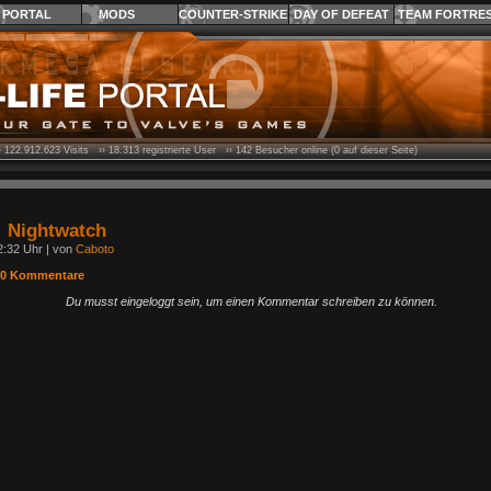
PORTAL
MODS
COUNTER-STRIKE
DAY OF DEFEAT
TEAM FORTRE
›
122.912.623
Visits ››
18.313
registrierte User ››
142
Besucher online (0 auf dieser Seite)
: Nightwatch
2:32 Uhr | von
Caboto
0 Kommentare
Du musst eingeloggt sein, um einen Kommentar schreiben zu können.