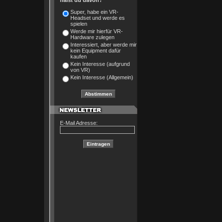
hälst du davon?
Super, habe ein VR-
Headset und werde es
spielen
Werde mir hierfür VR-
Hardware zulegen
Interessiert, aber werde mir
kein Equipment dafür
kaufen
Kein Interesse (aufgrund
von VR)
Kein Interesse (Allgemein)
E-Mail Adresse: