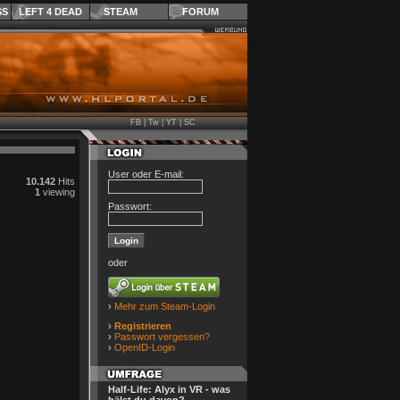
SS
LEFT 4 DEAD
STEAM
FORUM
FB
|
Tw
|
YT
|
SC
User oder E-mail:
10.142
Hits
1
viewing
Passwort:
oder
›
Mehr zum Steam-Login
›
Registrieren
›
Passwort vergessen?
›
OpenID-Login
Half-Life: Alyx in VR - was