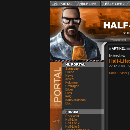
HL PORTAL
HALF-LIFE
HALF-LIFE 2
›› Willkommen! ›
ARTIKEL
Interview
Half-Life
22.12.2004 | 2
Startseite
Suche
Seite 1
Bilder
|
News
Artikel
Kolumnen
Umfragen
Bilder
Files
FAQ
Kaufversionen
Blog
Übersicht
Half-Life
Half-Life 2
Half-Life 3