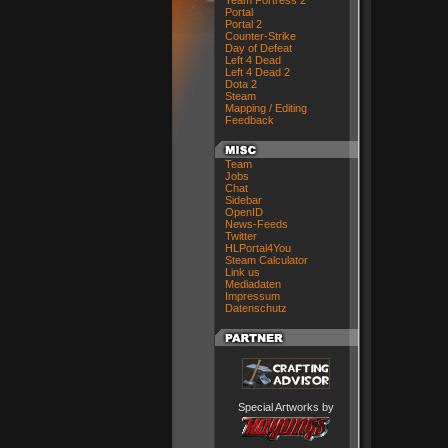
Team Fortress 2
Portal
Portal 2
Counter-Strike
Day of Defeat
Left 4 Dead
Left 4 Dead 2
Dota 2
Steam
Mapping / Editing
Feedback
Team
Jobs
Chat
Sidebar
OpenID
News-Feeds
Twitter
HLPortal4You
Steam Calculator
Link us
Mediadaten
Impressum
Datenschutz
Special Artworks by