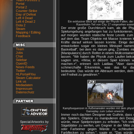
Team Fortress 2
Portal
Portal 2
Counter-Strike
Day of Defeat
Left 4 Dead
Left 4 Dead 2
Ein exklusiver Blick auf einige der Physik-Fallen, die 
Ravenholm-Teil von City 17 vorgesehen ware
Dota 2
Der erste große Durchbruch kam, als die Phy
Steam
Spielumgebung angefangen hat zu funktionieren.
Mapping / Editing
auf morgen wurden statische feste Levels zum S
Feedback
auf dem das Team Objekte mit Masse kreieren 
Kräfte darauf wirken lassen konnte. Einige de
entwickelten sogar ein kleines Minispiel name
Team
Basketball", bei dem es darum ging, Zombies mit
Jobs
[Manipulators] durch Reifen in einem Müllcontaine
Chat
lassen. "Wir haben die Physik zum Laufen be
Sidebar
sagten uns, «Wow, in diesem Spiel können w
OpenID
machen.»", erinnert sich Laidlaw. "Aber dan
News-Feeds
schmerzhafte Erkenntnis, was das für d
Twitter
bedeutete. Das würde ein Albtraum werden, dem 
HLPortal4You
viel Freiheit zu gewähren."
Steam Calculator
Link us
Mediadaten
Impressum
Datenschutz
Kampfsequenzen in Außenarealen wurden mit dem physik
Gameplay zum Leben erweckt
Immer noch dachten Designer wie Guthrie, dass d
des Spielers, Objekte zu manipulieren den Desig
Special Artworks by
würde, neue Spielprinzipien zu erfinden. "Ich stell
Sägeblätter zu werfen, um Gegner in der Mitte zu
oder Farbeimer gegen Wände zu schleuder
Farbflecken zu sehen.", sagte er, "Das würde