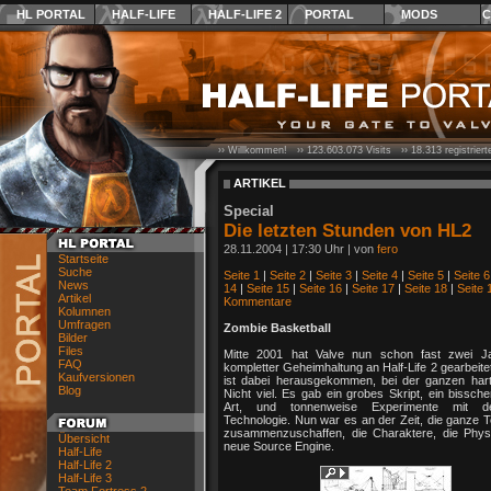
HL PORTAL
HALF-LIFE
HALF-LIFE 2
PORTAL
MODS
C
›› Willkommen! ››
123.603.073
Visits ››
18.313
registrier
ARTIKEL
Special
Die letzten Stunden von HL2
28.11.2004 | 17:30 Uhr | von
fero
Startseite
Suche
Seite 1
|
Seite 2
|
Seite 3
|
Seite 4
|
Seite 5
|
Seite 6
News
14
|
Seite 15
|
Seite 16
|
Seite 17
|
Seite 18
|
Seite 
Artikel
Kommentare
Kolumnen
Umfragen
Zombie Basketball
Bilder
Files
Mitte 2001 hat Valve nun schon fast zwei Ja
FAQ
kompletter Geheimhaltung an Half-Life 2 gearbeit
Kaufversionen
ist dabei herausgekommen, bei der ganzen hart
Blog
Nicht viel. Es gab ein grobes Skript, ein bissc
Art, und tonnenweise Experimente mit d
Technologie. Nun war es an der Zeit, die ganze 
zusammenzuschaffen, die Charaktere, die Phys
Übersicht
neue Source Engine.
Half-Life
Half-Life 2
Half-Life 3