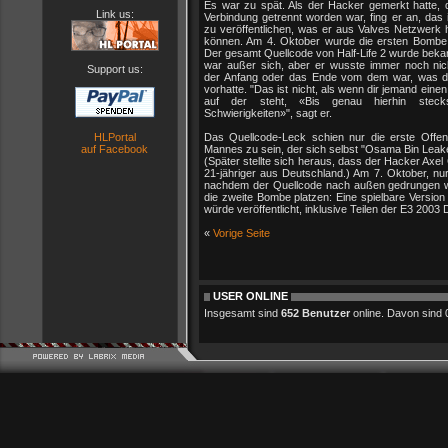
Es war zu spät. Als der Hacker gemerkt hatte, 
Link us:
Verbindung getrennt worden war, fing er an, das 
zu veröffentlichen, was er aus Valves Netzwerk 
können. Am 4. Oktober wurde die ersten Bombe
Der gesamt Quellcode von Half-Life 2 wurde beka
war außer sich, aber er wusste immer noch nic
Support us:
der Anfang oder das Ende vom dem war, was d
vorhatte. "Das ist nicht, als wenn dir jemand einen 
auf der steht, «Bis genau hierhin stec
Schwierigkeiten»", sagt er.
HLPortal
Das Quellcode-Leck schien nur die erste Offen
auf Facebook
Mannes zu sein, der sich selbst "Osama Bin Leak
(Später stellte sich heraus, dass der Hacker Axel 
21-jähriger aus Deutschland.) Am 7. Oktober, nu
nachdem der Quellcode nach außen gedrungen wa
die zweite Bombe platzen: Eine spielbare Version
würde veröffentlicht, inklusive Teilen der E3 2003
«
Vorige Seite
USER ONLINE
Insgesamt sind
652 Benutzer
online. Davon sind 0 