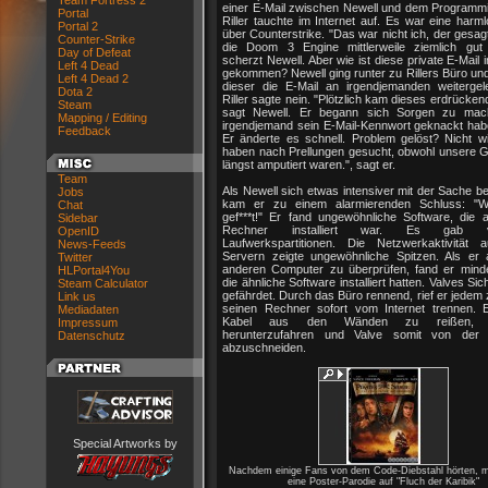
Team Fortress 2
einer E-Mail zwischen Newell und dem Programm
Portal
Riller tauchte im Internet auf. Es war eine harm
Portal 2
über Counterstrike. "Das war nicht ich, der gesag
Counter-Strike
die Doom 3 Engine mittlerweile ziemlich gut 
Day of Defeat
scherzt Newell. Aber wie ist diese private E-Mail i
Left 4 Dead
gekommen? Newell ging runter zu Rillers Büro und
Left 4 Dead 2
dieser die E-Mail an irgendjemanden weitergelei
Dota 2
Riller sagte nein. "Plötzlich kam dieses erdrücken
Steam
sagt Newell. Er begann sich Sorgen zu mac
Mapping / Editing
irgendjemand sein E-Mail-Kennwort geknackt hab
Feedback
Er änderte es schnell. Problem gelöst? Nicht wi
haben nach Prellungen gesucht, obwohl unsere 
längst amputiert waren.", sagt er.
Team
Als Newell sich etwas intensiver mit der Sache be
Jobs
kam er zu einem alarmierenden Schluss: "W
Chat
gef***t!" Er fand ungewöhnliche Software, die 
Sidebar
Rechner installiert war. Es gab ve
OpenID
Laufwerkspartitionen. Die Netzwerkaktivität 
News-Feeds
Servern zeigte ungewöhnliche Spitzen. Als er a
Twitter
anderen Computer zu überprüfen, fand er mind
HLPortal4You
die ähnliche Software installiert hatten. Valves Sic
Steam Calculator
gefährdet. Durch das Büro rennend, rief er jedem z
Link us
seinen Rechner sofort vom Internet trennen. E
Mediadaten
Kabel aus den Wänden zu reißen, C
Impressum
herunterzufahren und Valve somit von der 
Datenschutz
abzuschneiden.
Special Artworks by
Nachdem einige Fans von dem Code-Diebstahl hörten, m
eine Poster-Parodie auf "Fluch der Karibik"