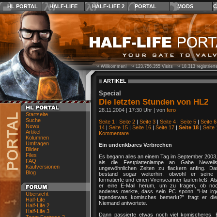
HL PORTAL
HALF-LIFE
HALF-LIFE 2
PORTAL
MODS
C
›› Willkommen! ››
123.756.355
Visits ››
18.313
registrier
ARTIKEL
Special
Die letzten Stunden von HL2
28.11.2004 | 17:30 Uhr | von
fero
Startseite
Suche
Seite 1
|
Seite 2
|
Seite 3
|
Seite 4
|
Seite 5
|
Seite 6
News
14
|
Seite 15
|
Seite 16
|
Seite 17
|
Seite 18
|
Seite
Artikel
Kommentare
Kolumnen
Umfragen
Ein undenkbares Verbrechen
Bilder
Files
Es begann alles an einem Tag im September 2003
FAQ
als die Festplattenlampe an Gabe Newel
Kaufversionen
ungewöhnlichen Zeiten zu flackern anfing. D
Blog
bestand sogar weiterhin, obwohl er seine F
formatierte und einen Virenscanner laufen ließ. Al
er eine E-Mail herum, um zu fragen, ob no
anderes merkte, dass sein PC sponn. "Hat ir
Übersicht
irgendetwas komisches bemerkt?" fragt er die
Half-Life
Niemand antwortete.
Half-Life 2
Half-Life 3
Dann passierte etwas noch viel komischeres. 