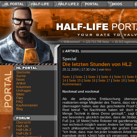
HL PORTAL
HALF-LIFE
HALF-LIFE 2
PORTAL
MODS
C
›› Willkommen! ››
123.713.758
Visits ››
18.313
registrier
ARTIKEL
Special
Die letzten Stunden von HL2
28.11.2004 | 17:30 Uhr | von
fero
Startseite
Suche
Seite 1
|
Seite 2
|
Seite 3
|
Seite 4
|
Seite 5
|
Seite 6
News
14
|
Seite 15
|
Seite 16
|
Seite 17
|
Seite 18
|
Seite 
Artikel
Kommentare
Kolumnen
Umfragen
Nochmal und nochmal
Bilder
Files
Als die anfängliche Enttäuschung überwu
FAQ
realisierten einige Mitglieder des Teams, dass sie
Kaufversionen
überreagiert hatten, was das gescheiterte Proof
Blog
Reel betraf. "Im Nachhinein haben wir doch 
Menge Technik in diese Demo gestopft.", sagt G
war besonders glücklich darüber, dass die Strider,
Fuß [ca. 18 Meter] hohe Roboter mit gazellenarti
Übersicht
nun technisch möglich waren. Andere bei Valve w
Half-Life
noch philosophischer bezüglich der großen Ent
Half-Life 2
"Ich finde, dass man bei jeder kreativen Arbeit bei
Half-Life 3
irgendwie denkt «Jetzt habe ich vergessen, war