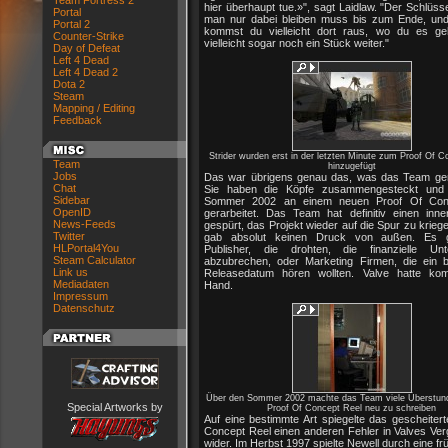
Team Fortress 2
hier überhaupt tue.»", sagt Laidlaw. "Der Schlüsse
Portal
man nur dabei bleiben muss bis zum Ende, un
Portal 2
kommst du vielleicht dort raus, wo du es geh
Counter-Strike
vielleicht sogar noch ein Stück weiter."
Day of Defeat
Left 4 Dead
Left 4 Dead 2
Dota 2
Steam
Mapping / Editing
Feedback
Strider wurden erst in der letzten Minute zum Proof Of C
Team
hinzugefügt
Jobs
Das war übrigens genau das, was das Team ge
Chat
Sie haben die Köpfe zusammengesteckt und
Sidebar
Sommer 2002 an einem neuen Proof Of Con
OpenID
gerarbeitet. Das Team hat definitiv einen inn
News-Feeds
gespürt, das Projekt wieder auf die Spur zu krieg
Twitter
gab absolut keinen Druck von außen. Es 
HLPortal4You
Publisher, die drohten, die finanzielle Unt
Steam Calculator
abzubrechen, oder Marketing Firmen, die ein 
Link us
Releasedatum hören wollten. Valve hatte komp
Mediadaten
Hand.
Impressum
Datenschutz
Über den Sommer 2002 machte das Team viele Überstun
Special Artworks by
Proof Of Concept Reel neu zu schreiben
Auf eine bestimmte Art spiegelte das gescheiter
Concept Reel einen anderen Fehler in Valves Ver
wider. Im Herbst 1997 spielte Newell durch eine fr