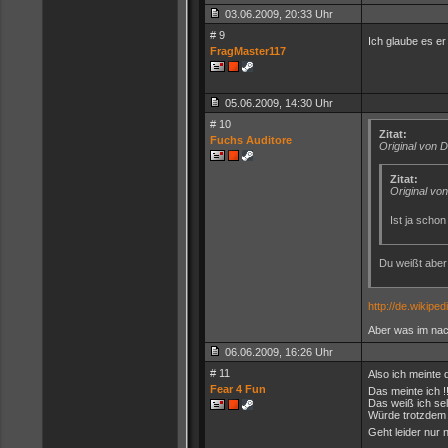
03.06.2009, 20:33 Uhr
# 9
Ich glaube es er
FragMaster117
05.06.2009, 14:30 Uhr
# 10
Zitat:
Fuchs Auditore
Original von D
Zitat:
Original von
Ist ja scho
Du weißt aber 
http://de.wikipe
Aber was im nachi
06.06.2009, 16:26 Uhr
# 11
Also ich meinte 
Fear 4 Fun
Das meinte ich !
Das weiß ich sel
Würde trotzdem g
Geht leider nur n