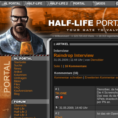
HL PORTAL
HALF-LIFE
HALF-LIFE 2
PORTAL
MODS
C
›› Willkommen! ››
123.720.413
Visits ››
18.313
registrier
ARTIKEL
Interview
Raindrop Interview
31.05.2009 | 11:44 Uhr | von
Dienstbier
Startseite
Suche
Seite 1
|
16 Kommentare
News
Artikel
Kommentare (16)
Kolumnen
Kommentar schreiben
|
Erweiterten Kommentar s
Umfragen
Bilder
Files
FAQ
# 1
Dienstbier, da h
Kaufversionen
Die 4 Screensho
TK:ONE
Blog
Das was du da h
SPiels drastisch
per PN an.
Übersicht
31.05.2009, 14:40 Uhr
Half-Life
Half-Life 2
# 2
Ist das ein Open
Half-Life 3
F3x!L