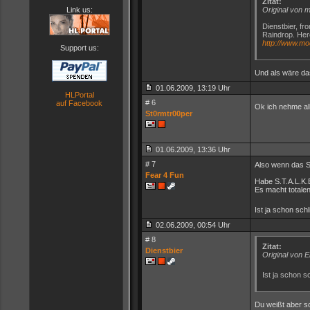
Zitat:
Link us:
Original von
Dienstbier, fr
Raindrop. Here
http://www.m
Support us:
Und als wäre da
01.06.2009, 13:19 Uhr
HLPortal
# 6
auf Facebook
Ok ich nehme all
St0rmtr00per
01.06.2009, 13:36 Uhr
# 7
Also wenn das Sp
Fear 4 Fun
Habe S.T.A.L.K.E.
Es macht totalen
Ist ja schon sch
02.06.2009, 00:54 Uhr
# 8
Zitat:
Dienstbier
Original von El
Ist ja schon 
Du weißt aber sc