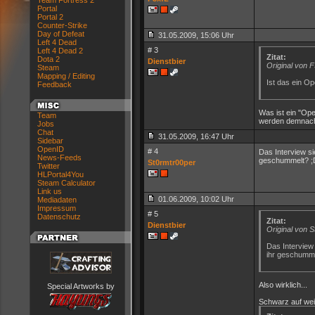
Team Fortress 2
Portal
Portal 2
Counter-Strike
Day of Defeat
31.05.2009, 15:06 Uhr
Left 4 Dead
# 3
Left 4 Dead 2
Zitat:
Dota 2
Dienstbier
Original von 
Steam
Mapping / Editing
Ist das ein Op
Feedback
Was ist ein "Ope
Team
werden demnach 
Jobs
Chat
31.05.2009, 16:47 Uhr
Sidebar
OpenID
# 4
Das Interview si
News-Feeds
geschummelt? ;
St0rmtr00per
Twitter
HLPortal4You
Steam Calculator
Link us
01.06.2009, 10:02 Uhr
Mediadaten
Impressum
# 5
Datenschutz
Zitat:
Dienstbier
Original von 
Das Interview 
ihr geschumme
Also wirklich...
Special Artworks by
Schwarz auf weiß