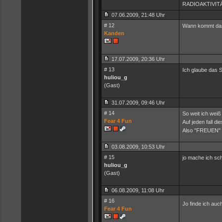
RADIOAKTIVITÄT
07.06.2009, 21:48 Uhr
# 12
Wann kommt das
Kanden
17.07.2009, 20:36 Uhr
# 13
Ich glaube das 
huliou_g
(Gast)
31.07.2009, 09:46 Uhr
# 14
So weit ich wei
Fear 4 Fun
Auf jeden fall di
Also "FREUEN" 
03.08.2009, 10:53 Uhr
# 15
jo mache ich sch
huliou_g
(Gast)
06.08.2009, 11:08 Uhr
# 16
Jo finde ich auch
Fear 4 Fun