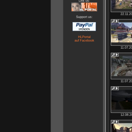
Link us:
22.11.2
Support us:
HLPortal
auf Facebook
11.07.2
11.07.2
12.08.2