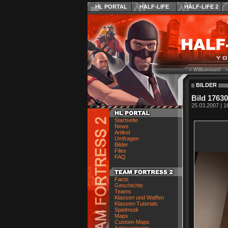
HL PORTAL
HALF-LIFE
HALF-LIFE 2
›› Willkommen! ›
BILDER
Bild 17630
25.03.2007 | 1
Startseite
News
Artikel
Umfragen
Bilder
Files
FAQ
Facts
Geschichte
Teams
Klassen und Waffen
Klassen-Tutorials
Spielmodi
Maps
Custom-Maps