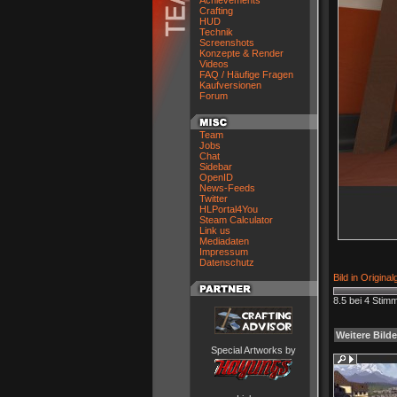
Achievements
Crafting
HUD
Technik
Screenshots
Konzepte & Render
Videos
FAQ / Häufige Fragen
Kaufversionen
Forum
Team
Jobs
Chat
Sidebar
OpenID
News-Feeds
Twitter
HLPortal4You
Steam Calculator
Link us
Mediadaten
Impressum
Datenschutz
Bild in Origina
8.5 bei 4 Stim
Weitere Bilde
Special Artworks by