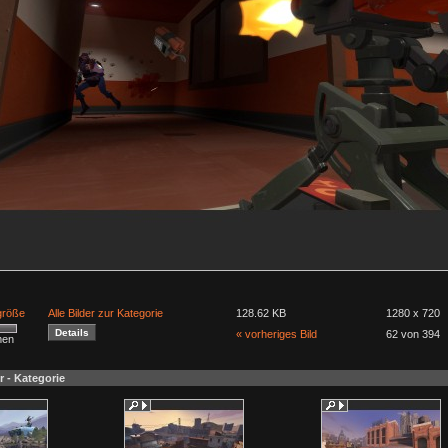
lgröße
Alle Bilder zur Kategorie
128.62 KB
1280 x 720
« vorheriges Bild
62 von 394
men
r - Kategorie