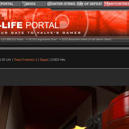
PORTAL
MODS
COUNTER-STRIKE
DAY OF DEFEAT
TEAM FORTRE
›
123.388.512
Visits ››
18.313
registrierte User ››
2232
Besucher online (0 auf dieser Seite)
6:35 Uhr |
Team Fortress 2
|
Squat
| 21903 Hits