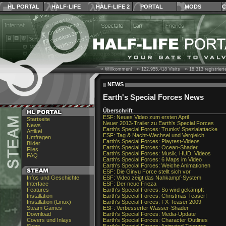
HL PORTAL
HALF-LIFE
HALF-LIFE 2
PORTAL
MODS
C
›› Willkommen! ››
122.955.418
Visits ››
18.313
registrier
NEWS
Earth's Special Forces News
Überschrift
ESF: Neues Video zum ersten April
Startseite
Neuer 2013-Trailer zu Earth's Special Forces
News
Earth's Special Forces: Trunks' Spezialattacke
Artikel
ESF: Tag & Nacht-Wechsel und Vergleich
Umfragen
Earth's Special Forces: Playtest-Videos
Bilder
Earth's Special Forces: Ocean-Shader
Files
Earth's Special Forces: Musik, HUD, Videos
FAQ
Earth's Special Forces: 6 Maps im Video
Earth's Special Forces: Weiche Animationen
ESF: Die Ginyu Force stellt sich vor
Infos und Geschichte
ESF: Video zeigt das Nahkampf-System
Interface
ESF: Der neue Frieza
Features
Earth's Special Forces: So wird gekämpft
Installation
Earth's Special Forces: Christmas Teaser!
Installation (Linux)
Earth's Special Forces: FX-Teaser 2009
Steam Games
ESF: Verbesserter Wasser-Shader
Download
Earth's Special Forces: Media-Update
Covers und Inlays
Earth's Special Forces: Character Outlines