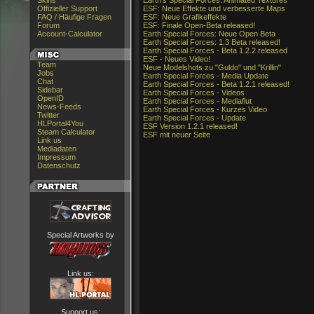
Skins
Earth's Special Forces: Animated Textures
Offizieller Support
ESF: Neue Effekte und verbesserte Maps
FAQ / Häufige Fragen
ESF: Neue Grafikeffekte
Forum
ESF: Finale Open-Beta released!
Account-Calculator
Earth Special Forces: Neue Open Beta
Earth Special Forces: 1.3 Beta released!
Earth Special Forces - Beta 1.2.2 released
ESF - Neues Video!
Team
Neue Modelshots zu "Guldo" und "Krillin"
Jobs
Earth Special Forces - Media Update
Chat
Earth Special Forces - Beta 1.2.1 released!
Sidebar
Earth Special Forces - Videos
OpenID
Earth Special Forces - Mediaflut
News-Feeds
Earth Special Forces - Kurzes Video
Twitter
Earth Special Forces - Update
HLPortal4You
ESF Version 1.2.1 released!
Steam Calculator
ESF mit neuer Seite
Link us
Mediadaten
Impressum
Datenschutz
Special Artworks by
Link us:
Support us: