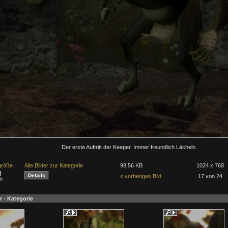
Der erste Auftritt der Keeper. Immer freundlich Lächeln.
lgröße
Alle Bilder zur Kategorie
98.56 KB
1024 x 768
« vorheriges Bild
17 von 24
n
r - Kategorie