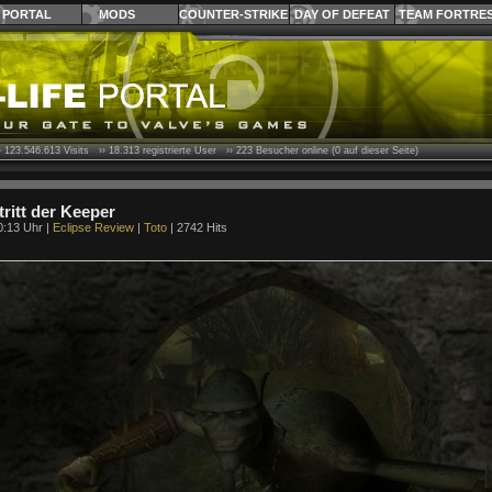
PORTAL
MODS
COUNTER-STRIKE
DAY OF DEFEAT
TEAM FORTRE
›
123.546.613
Visits ››
18.313
registrierte User ››
223
Besucher online (0 auf dieser Seite)
tritt der Keeper
0:13 Uhr |
Eclipse Review
|
Toto
| 2742 Hits