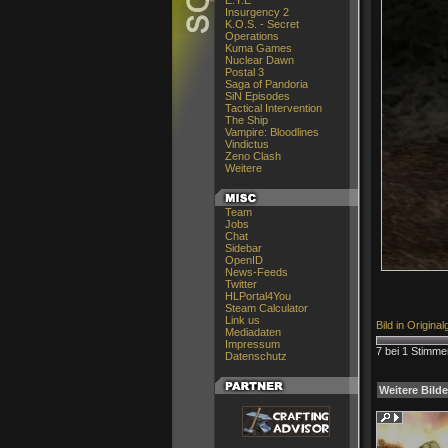
E.Y.E
Insurgency 2
K.O.S. - Secret
Operations
Kuma Games
Nuclear Dawn
Postal 3
Saga of Pandoria
SiN Episodes
Tactical Intervention
The Ship
Vampire: Bloodlines
Vindictus
Zeno Clash
Weitere
Team
Jobs
Chat
Sidebar
OpenID
News-Feeds
Twitter
HLPortal4You
Steam Calculator
Link us
Bild in Origina
Mediadaten
Impressum
7 bei 1 Stimme
Datenschutz
Weitere Bilde