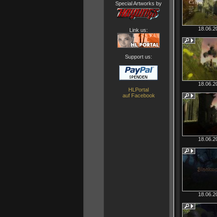
Special Artworks by
18.06.2
Link us:
Support us:
18.06.2
HLPortal
auf Facebook
18.06.2
18.06.2