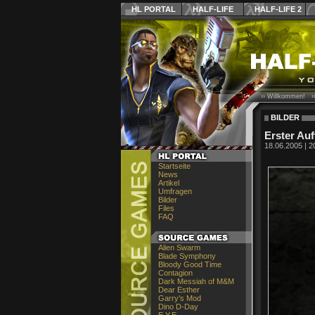
HL PORTAL
HALF-LIFE
HALF-LIFE 2
›› Willkommen! ›
BILDER
Erster Auf
18.06.2005 | 2
Startseite
News
Artikel
Umfragen
Bilder
Files
FAQ
Alien Swarm
Blade Symphony
Bloody Good Time
Contagion
Dark Messiah of M&M
Dear Esther
Garry's Mod
Dino D-Day