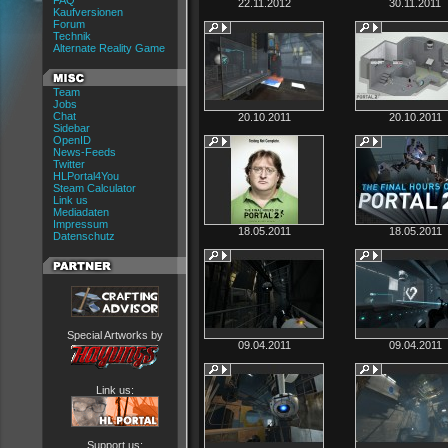
FAQ
22.11.2012
30.11.2011
Kaufversionen
Forum
Technik
Alternate Reality Game
Team
Jobs
Chat
20.10.2011
20.10.2011
Sidebar
OpenID
News-Feeds
Twitter
HLPortal4You
Steam Calculator
Link us
Mediadaten
Impressum
18.05.2011
18.05.2011
Datenschutz
Special Artworks by
09.04.2011
09.04.2011
Link us:
Support us: