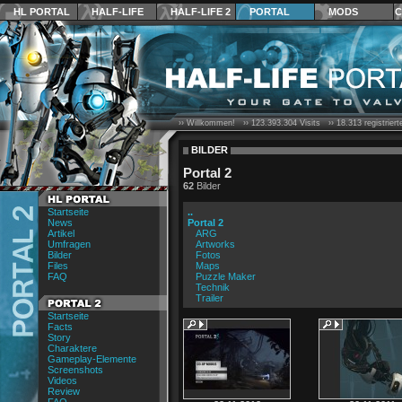
HL PORTAL
HALF-LIFE
HALF-LIFE 2
PORTAL
MODS
C
›› Willkommen! ››
123.393.304
Visits ››
18.313
registrier
BILDER
Portal 2
62
Bilder
Startseite
..
News
Portal 2
Artikel
ARG
Umfragen
Artworks
Bilder
Fotos
Files
Maps
FAQ
Puzzle Maker
Technik
Trailer
Startseite
Facts
Story
Charaktere
Gameplay-Elemente
Screenshots
Videos
Review