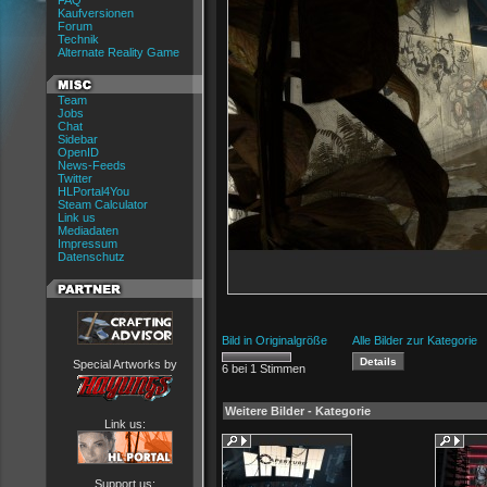
FAQ
Kaufversionen
Forum
Technik
Alternate Reality Game
Team
Jobs
Chat
Sidebar
OpenID
News-Feeds
Twitter
HLPortal4You
Steam Calculator
Link us
Mediadaten
Impressum
Datenschutz
Bild in Originalgröße
Alle Bilder zur Kategorie
Special Artworks by
6 bei 1 Stimmen
Weitere Bilder - Kategorie
Link us:
Support us: