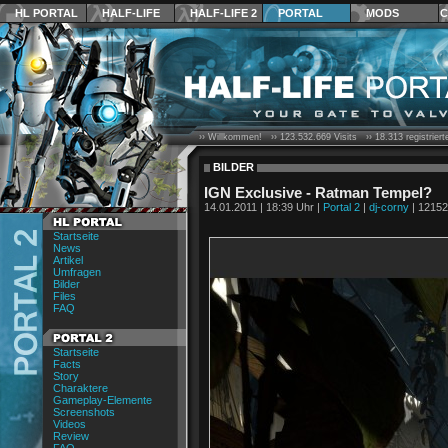
HL PORTAL
HALF-LIFE
HALF-LIFE 2
PORTAL
MODS
C
›› Willkommen! ››
123.532.669
Visits ››
18.313
registrier
BILDER
IGN Exclusive - Ratman Tempel?
14.01.2011 | 18:39 Uhr |
Portal 2
|
dj-corny
| 12152
Startseite
News
Artikel
Umfragen
Bilder
Files
FAQ
Startseite
Facts
Story
Charaktere
Gameplay-Elemente
Screenshots
Videos
Review