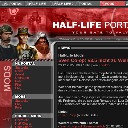
HL PORTAL
HALF-LIFE
HALF-LIFE 2
PORTAL
MODS
C
›› Willkommen! ››
122.991.097
Visits ››
18.313
registrier
NEWS
Half-Life Mods
Sven Co-op: v3.5 nicht zu We
23.12.2005
|
00:47 Uhr
| von
Koraktor
Startseite
News
Die Entwickler der beliebten Coop-Mod Sven-Coop 
Artikel
mehr in diesem Jahr erscheint. Zwar wurde in letzt
Umfragen
mehr für einen Release der ersten Ausgabe der Ver
Bilder
Files
Wer aber trotzdem gerne gemeinsam Marines und G
FAQ
dass vor kurzem veröffentlicht wurde und satte 49
Auch von Sven-Coop 2 gibt es Neuigkeiten, doch le
Startseite
die Probleme, die es seit dem Release von Lost C
FAQ
SC2 warten deshalb auf das finale Update des S
Forum
Links:
-
Sven-Coop
(offizielle Seite)
Übersicht
Weitere News zum Thema:
HLP Charts
-
Sven Co-op auf Steam erhältlich
(23.01.2016)
User Charts