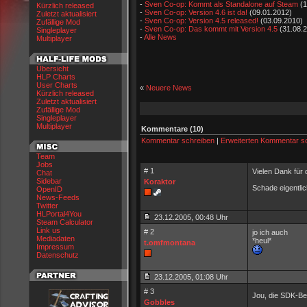
-
Sven Co-op: Kommt als Standalone auf Steam
(1
Kürzlich released
-
Sven Co-op: Version 4.6 ist da!
(09.01.2012)
Zuletzt aktualisiert
-
Sven Co-op: Version 4.5 released!
(03.09.2010)
Zufällige Mod
-
Sven Co-op: Das kommt mit Version 4.5
(31.08.
Singleplayer
-
Alle News
Multiplayer
Übersicht
HLP Charts
User Charts
«
Neuere News
Kürzlich released
Zuletzt aktualisiert
Zufällige Mod
Singleplayer
Multiplayer
Kommentare (10)
Kommentar schreiben
|
Erweiterten Kommentar s
Team
Jobs
# 1
Vielen Dank für
Chat
Sidebar
Koraktor
Schade eigentli
OpenID
News-Feeds
Twitter
HLPortal4You
23.12.2005, 00:48 Uhr
Steam Calculator
Link us
# 2
jo ich auch
Mediadaten
*heul*
t.omfmontana
Impressum
Datenschutz
23.12.2005, 01:08 Uhr
# 3
Jou, die SDK-Bet
Gobbles