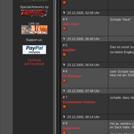
Special Artworks by
23.12.2005, 02:09 Uhr
# 4
Schade *heul*
Link us:
Jedi-Joker
23.12.2005, 06:48 Uhr
Support us:
# 5
Das ist unser m
maDDin
ne kleine Engli
HLPortal
auf Facebook
23.12.2005, 06:54 Uhr
# 6
sehr Schade das
hine mit der SDK-
Dr. Betruger
23.12.2005, 07:48 Uhr
# 7
schade, dass da
Commander Ustinov
23.12.2005, 08:14 Uhr
# 8
Hm ja, wirklich
im Sack hätte. N
Supervisor