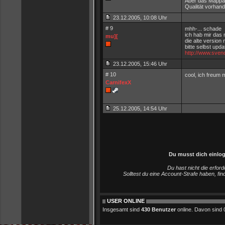
Aber das Mappack
Qualität vorhand
23.12.2005, 10:08 Uhr
# 9
mhh-... schade
ich hab mir das 
mu][
die alte version
bitte selbst upd
http://www.sve
23.12.2005, 15:46 Uhr
# 10
cool, ich freum 
CarnifexX
25.12.2005, 14:54 Uhr
Du musst dich einlo
Du hast nicht die erfo
Solltest du eine Account-Strafe haben, fi
USER ONLINE
Insgesamt sind
430 Benutzer
online. Davon sind 0 